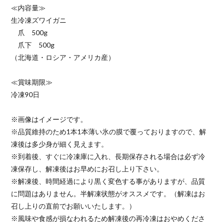
≪内容量≫
生冷凍ズワイガニ
爪 500g
爪下 500g
（北海道・ロシア・アメリカ産）
≪賞味期限≫
冷凍90日
※画像はイメージです。
※品質維持のため1本1本薄い氷の膜で覆っておりますので、解
凍後は多少身が細く見えます。
※到着後、すぐに冷凍庫に入れ、長期保存される場合は必ず冷
凍保存し、解凍後はお早めにお召し上り下さい。
※解凍後、時間経過により黒く変色する事がありますが、品質
に問題はありません。半解凍状態がオススメです。（解凍はお
召し上りの直前でお願いいたします。）
※風味や食感が損なわれるため解凍後の再冷凍はおやめくださ