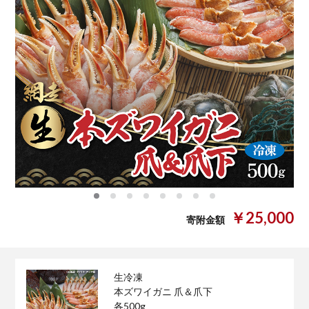
0
1
2
3
4
5
6
7
￥25,000
寄附金額
生冷凍
本ズワイガニ 爪＆爪下
各500g