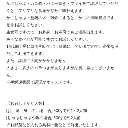
かにしゃぶ・カニ鍋・バター焼き・フライ等で調理していただ
くと、プリプリな食感が存分に味わえます。
かにしゃぶ・蟹鍋の〆に雑炊にすると、かにの風味満点です。
是非お試しください。
生食可ですので、お刺身・お寿司でもご堪能出来ます。
色々な食べ方が可能ですのでお試しください。
1個1個丁寧に殻を剥いてバラ冷凍にしていますので、必要な分
だけご利用できます。
また、調理に手間がかかりません。
大きさに多少のバラつきがありますが品質に差はございませ
ん。
※半解凍状態で調理がオススメです。
【お召し上がり人数】
[お 刺 身 の 場 合] 500gで約1～2人前
[しゃぶしゃぶや鍋の場合] 500gで約2人前
※お野菜など入れる具材の量などで前後いたします。