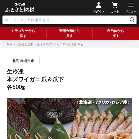
ログイン
カート
メニュー
カテゴリーから
寄附金額から
自治体から
探す
探す
探す
TOP
＞
北海道網走市
＞ 生冷凍本ズワイガニ 爪＆爪下各500g
北海道網走市
生冷凍
本ズワイガニ 爪＆爪下
各500g