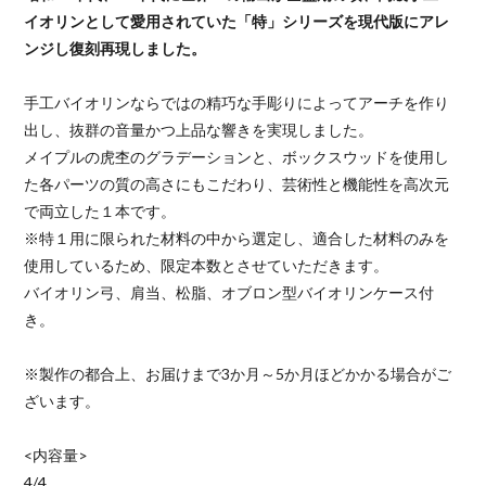
イオリンとして愛用されていた「特」シリーズを現代版にアレ
ンジし復刻再現しました。
手工バイオリンならではの精巧な手彫りによってアーチを作り
出し、抜群の音量かつ上品な響きを実現しました。
メイプルの虎杢のグラデーションと、ボックスウッドを使用し
た各パーツの質の高さにもこだわり、芸術性と機能性を高次元
で両立した１本です。
※特１用に限られた材料の中から選定し、適合した材料のみを
使用しているため、限定本数とさせていただきます。
バイオリン弓、肩当、松脂、オブロン型バイオリンケース付
き。
※製作の都合上、お届けまで3か月～5か月ほどかかる場合がご
ざいます。
<内容量>
4/4