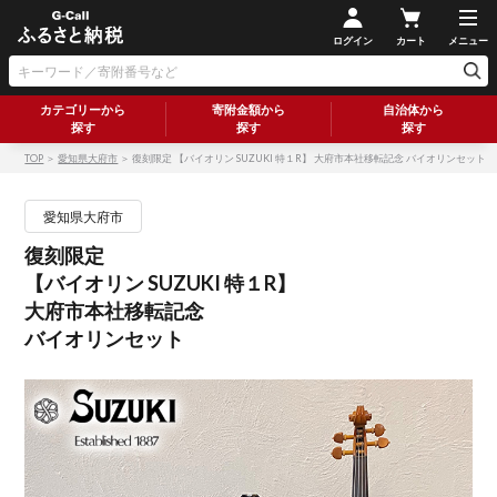
ログイン
カート
メニュー
カテゴリーから
寄附金額から
自治体から
探す
探す
探す
TOP
＞
愛知県大府市
＞ 復刻限定 【バイオリン SUZUKI 特１R】 大府市本社移転記念 バイオリンセット
愛知県大府市
復刻限定
【バイオリン SUZUKI 特１R】
大府市本社移転記念
バイオリンセット