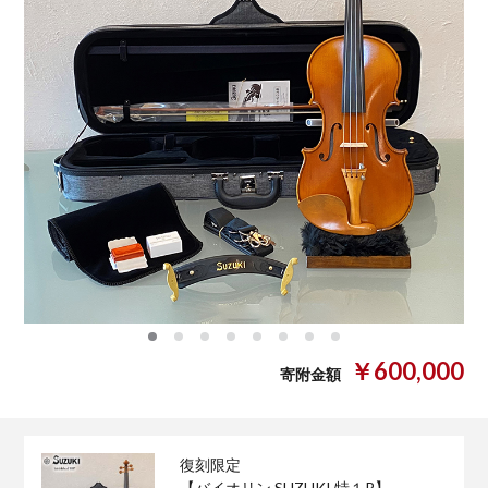
0
1
2
3
4
5
6
7
￥600,000
寄附金額
復刻限定
【バイオリン SUZUKI 特１R】