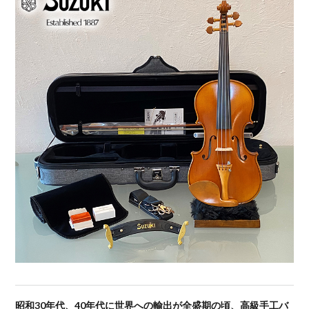
昭和30年代、40年代に世界への輸出が全盛期の頃、高級手工バ