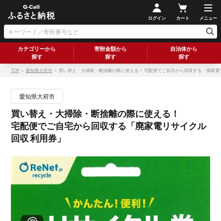
ログイン
カート
メニュー
カテゴリーから
寄附金額から
自治体から
探す
探す
探す
TOP
＞
愛知県大府市
＞ 買い替え・大掃除・断捨離の際に使える！ 宅配便でご自宅から回収する「廃家電
愛知県大府市
買い替え・大掃除・断捨離の際に使える！
宅配便でご自宅から回収する「廃家電リサイクル
回収 利用券」