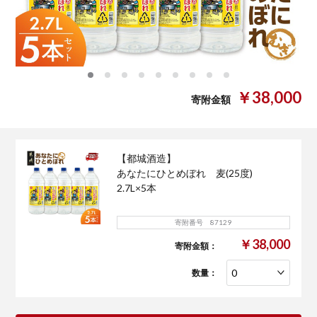
0
1
2
3
4
5
6
7
8
￥38,000
寄附金額
【都城酒造】
あなたにひとめぼれ 麦(25度)
2.7L×5本
寄附番号 87129
￥38,000
寄附金額：
数量：