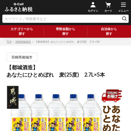
ログイン
カート
メニュー
カテゴリーから
寄附金額から
自治体から
探す
探す
探す
TOP
＞
宮崎県都城市
＞ 【都城酒造】あなたにひとめぼれ 麦(25度) 2.7L×5本
宮崎県都城市
【都城酒造】
あなたにひとめぼれ 麦(25度) 2.7L×5本