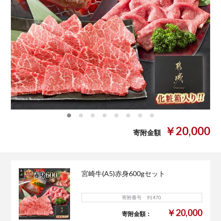
0
1
2
3
4
5
6
7
￥20,000
寄附金額
宮崎牛(A5)赤身600gセット
寄附番号 91470
￥20,000
寄附金額：