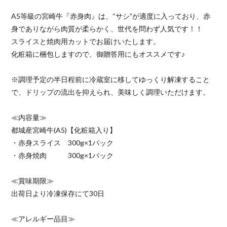
A5等級の宮崎牛『赤身肉』は、“サシ”が適度に入っており、赤
身でありながら肉質が柔らかく、世代を問わず人気です！！
スライスと焼肉用カットでお届けいたします。
化粧箱に梱包しますので、御贈答用にもオススメです♪
※調理予定の半日程前に冷蔵室に移してゆっくり解凍すること
で、ドリップの流出を抑えられ、美味しく調理いただけます。
≪内容量≫
都城産宮崎牛(A5)【化粧箱入り】
・赤身スライス 300g×1パック
・赤身焼肉 300g×1パック
≪賞味期限≫
出荷日より冷凍保存にて30日
≪アレルギー品目≫