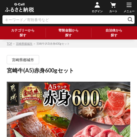
ログイン
カート
メニュー
カテゴリーから
寄附金額から
自治体から
探す
探す
探す
TOP
＞
宮崎県都城市
＞ 宮崎牛(A5)赤身600gセット
宮崎県都城市
宮崎牛(A5)赤身600gセット