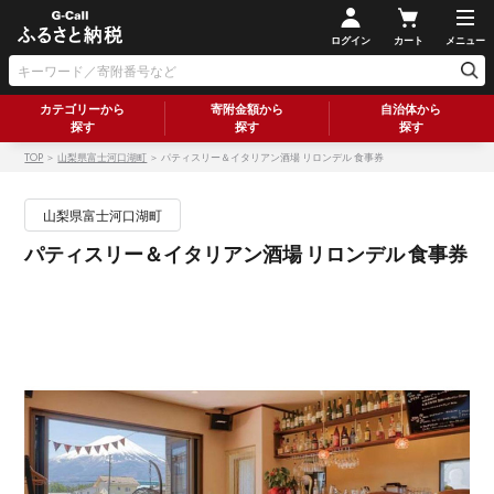
ログイン
カート
メニュー
カテゴリーから
寄附金額から
自治体から
探す
探す
探す
TOP
＞
山梨県富士河口湖町
＞ パティスリー＆イタリアン酒場 リロンデル 食事券
山梨県富士河口湖町
パティスリー＆イタリアン酒場 リロンデル 食事券