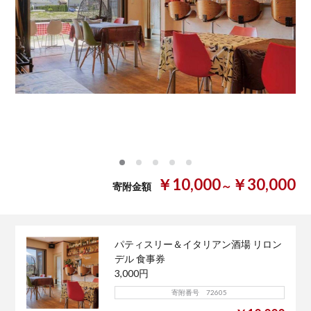
0
1
2
3
4
￥10,000
￥30,000
～
寄附金額
パティスリー＆イタリアン酒場 リロン
デル 食事券
3,000円
寄附番号 72605