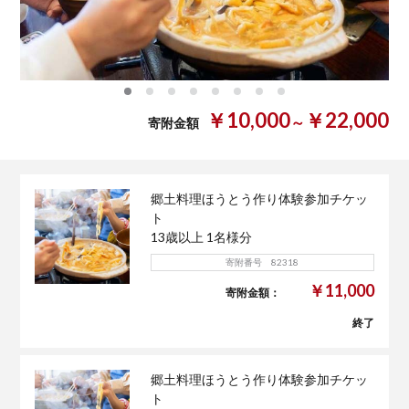
0
1
2
3
4
5
6
7
￥10,000
￥22,000
～
寄附金額
郷土料理ほうとう作り体験参加チケッ
ト
13歳以上 1名様分
寄附番号 82318
￥11,000
寄附金額：
終了
郷土料理ほうとう作り体験参加チケッ
ト