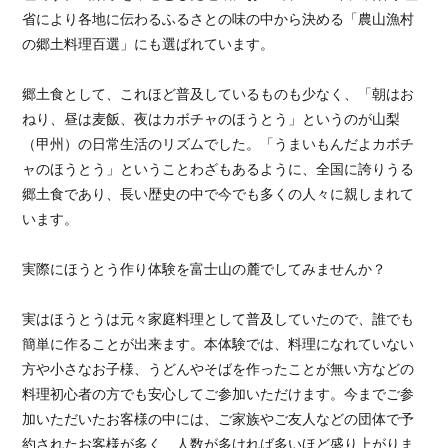
省により各地に伝わるふるさとの味の中から決める「農山漁村
の郷土料理百選」にも選ばれています。
郷土食として、これほど普及しているものも少なく、「朝はお
ねり、昼は麦飯、夜はカボチャのほうとう」というのが山梨
（甲州）の日常生活のリズムでした。「うまいもんだよカボチ
ャのほうとう」ということわざもあるように、全国に誇りうる
郷土食であり、長い歴史の中で今でも多くの人々に親しまれて
います。
実際にほうとう作り体験を富士山の麓でしてみませんか？
実はほうとうは元々家庭料理として普及していたので、誰でも
簡単に作ることが出来ます。本体験では、料理になれていない
方や小さなお子様、うどんやそばを作ったことが無い方などの
料理初心者の方でも安心してご参加いただけます。今までご参
加いただいたお客様の中には、ご家族やご友人などの団体で予
約されたお客様が多く、人数が多ければ多いほど盛り上がりま