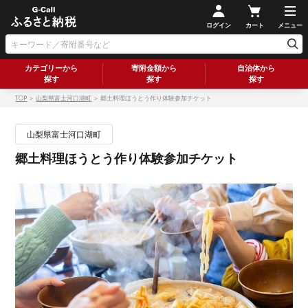
ログイン
カート
メニュー
カテゴリーから
寄附金額から
自治体から
探す
探す
探す
TOP
＞
山梨県富士河口湖町
＞ 郷土料理ほうとう作り体験参加チケット
山梨県富士河口湖町
郷土料理ほうとう作り体験参加チケット