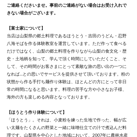
ご連絡くださいませ。事前のご連絡がない場合はお受け入れで
きない場合がございます。
【富士家について】
当店は山梨県の郷土料理であるほうとう・吉田のうどん・忍野
八海そばを作る体験教室を運営しています。ただ作って食べる
だけではなく、山梨の郷土料理を作りながら山梨の食文化・歴
史・土地柄を知って、学んで頂く時間にしていただくこと、そ
して、その時間がお客さまにとって素敵な旅の思い出の一つに
なれば…との思いでサービスを提供させて頂いております。粉の
状態から作る手打ち麺作り体験は、ほとんどの方にとって非日
常の時間になると思います。料理の苦手な方や小さなお子様、
海外の方も楽しめる内容となっております。
【ほうとう作り体験について】
「ほうとう」。それは、小麦粉を練った生地で作った、幅が広
い太麺をたくさんの野菜と一緒に味噌仕立ての汁で煮込んだ料
理です。山梨県を中心とした地域において、2007年に農林水産