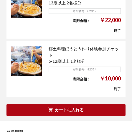
13歳以上 2名様分
寄附番号 82319
￥22,000
寄附金額：
終了
郷土料理ほうとう作り体験参加チケッ
ト
5-12歳以上 1名様分
寄附番号 82324
￥10,000
寄附金額：
終了
カートに入れる
発送期間