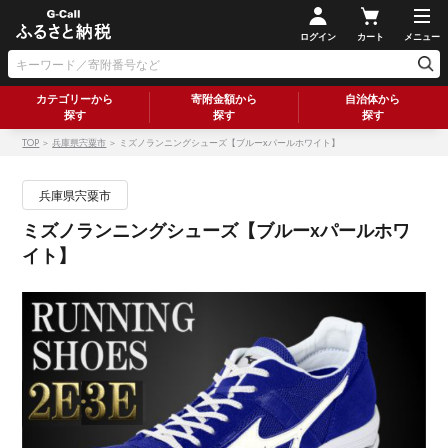
ログイン
カート
メニュー
カテゴリーから
寄附金額から
自治体から
探す
探す
探す
TOP
＞
兵庫県宍粟市
＞ ミズノランニングシューズ【ブルーxパールホワイト】
兵庫県宍粟市
ミズノランニングシューズ【ブルーxパールホワ
イト】