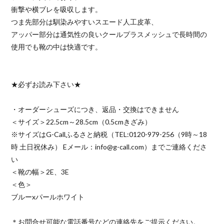
衝撃や横ブレを吸収します。
つま先部分は馴染みやすいスエード人工皮革、
アッパー部分は通気性の良いクールプラスメッシュで長時間の
使用でも靴の中は快適です。
★必ずお読み下さい★
・オーダーシューズにつき、返品・交換はできません
＜サイズ＞22.5cm～28.5cm（0.5cmきざみ）
※サイズはG-Callふるさと納税（TEL:0120-979-256（9時～18
時 土日祝休み） Eメール：info@g-call.com）までご連絡くださ
い
＜靴の幅＞2E、3E
＜色＞
ブルーxパールホワイト
＊お問合せ可能な電話番号などの連絡先をご提示ください。