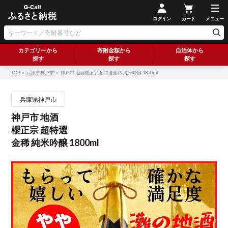
ログイン
カート
メニュー
カテゴリーから
寄附金額から
自治体から
探す
探す
探す
TOP
＞
兵庫県神戸市
＞ 神戸市 地酒櫻正宗 超特選金稀 純米吟醸 1800ml
兵庫県神戸市
神戸市 地酒
櫻正宗 超特選
金稀 純米吟醸 1800ml