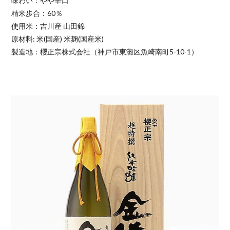
味わい：やや辛口
精米歩合：60％
使用米：吉川産 山田錦
原材料: 米(国産) 米麹(国産米)
製造地：櫻正宗株式会社（神戸市東灘区魚崎南町5-10-1）