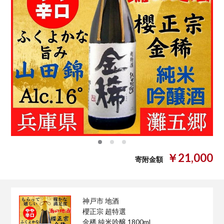
0
1
2
￥21,000
寄附金額
神戸市 地酒
櫻正宗 超特選
金稀 純米吟醸 1800ml