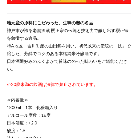
地元産の原料にこだわった、生粋の灘の名品
神戸市が誇る老舗酒蔵 櫻正宗の伝統と技術力で醸し出す櫻正宗
を象徴する逸品。
特A地区・吉川町産の山田錦を用い、初代以来の伝統の「技」で
醸した、芳醇でコクのある本格純米吟醸酒です。
日本酒通好みのふくよかで旨味ののった味わいをご堪能くださ
い。
※20歳未満の飲酒は法律で禁止されています。
≪内容量≫
1800ml 1本 化粧箱入り
アルコール度数：16度
日本酒度：+2.0
酸度：1.5