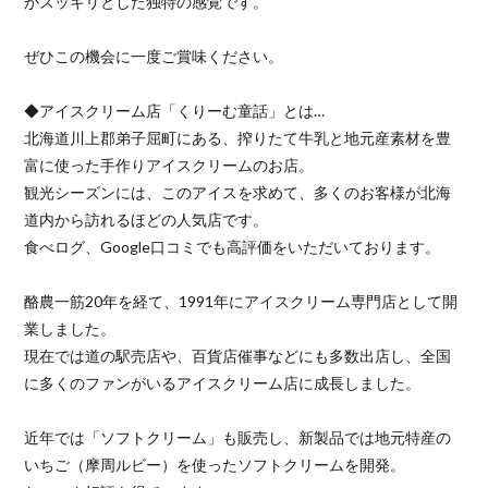
がスッキリとした独特の感覚です。
ぜひこの機会に一度ご賞味ください。
◆アイスクリーム店「くりーむ童話」とは…
北海道川上郡弟子屈町にある、搾りたて牛乳と地元産素材を豊
富に使った手作りアイスクリームのお店。
観光シーズンには、このアイスを求めて、多くのお客様が北海
道内から訪れるほどの人気店です。
食べログ、Google口コミでも高評価をいただいております。
酪農一筋20年を経て、1991年にアイスクリーム専門店として開
業しました。
現在では道の駅売店や、百貨店催事などにも多数出店し、全国
に多くのファンがいるアイスクリーム店に成長しました。
近年では「ソフトクリーム」も販売し、新製品では地元特産の
いちご（摩周ルビー）を使ったソフトクリームを開発。