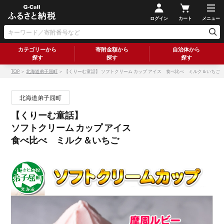
ログイン
カート
メニュー
カテゴリーから
寄附金額から
自治体から
探す
探す
探す
TOP
＞
北海道弟子屈町
＞ 【くりーむ童話】 ソフトクリーム カップ アイス 食べ比べ ミルク＆いちご
北海道弟子屈町
【くりーむ童話】
ソフトクリーム カップ アイス
食べ比べ ミルク＆いちご