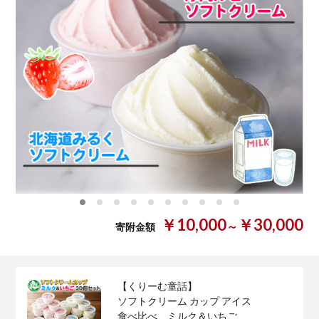
0
1
2
3
4
5
6
7
8
9
￥10,000
￥30,000
～
寄附金額
【くりーむ童話】
ソフトクリーム カップ アイス
食べ比べ ミルク＆いちご