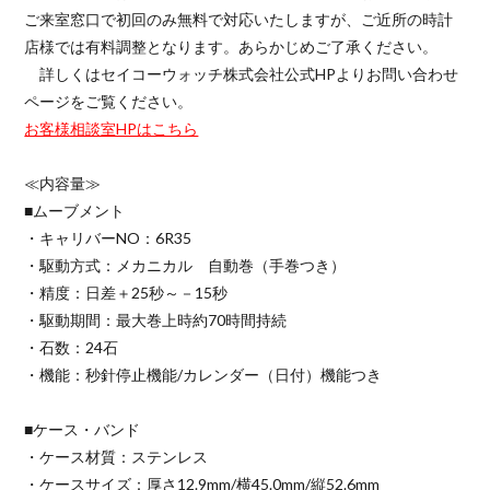
ご来室窓口で初回のみ無料で対応いたしますが、ご近所の時計
店様では有料調整となります。あらかじめご了承ください。
詳しくはセイコーウォッチ株式会社公式HPよりお問い合わせ
ページをご覧ください。
お客様相談室HPはこちら
≪内容量≫
■ムーブメント
・キャリバーNO：6R35
・駆動方式：メカニカル 自動巻（手巻つき）
・精度：日差＋25秒～－15秒
・駆動期間：最大巻上時約70時間持続
・石数：24石
・機能：秒針停止機能/カレンダー（日付）機能つき
■ケース・バンド
・ケース材質：ステンレス
・ケースサイズ：厚さ12.9mm/横45.0mm/縦52.6mm