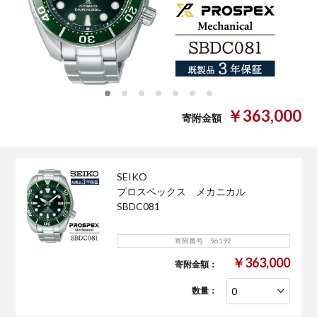
0
1
2
3
4
5
6
￥363,000
寄附金額
SEIKO
プロスペックス メカニカル
SBDC081
寄附番号 96192
￥363,000
寄附金額：
数量：