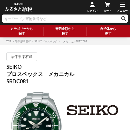
ログイン
カート
メニュー
カテゴリーから
寄附金額から
自治体から
探す
探す
探す
TOP
＞
岩手県雫石町
＞ SEIKOプロスペックス メカニカルSBDC081
岩手県雫石町
SEIKO
プロスペックス メカニカル
SBDC081