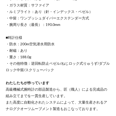
・ガラス材質：サファイア
・ルミブライト：あり（針・インデックス・ベゼル）
・中留：ワンプッシュダイバーエクステンダー方式
・腕周り長さ（最長）：190.0mm
■時計仕様
・防水：200m空気潜水用防水
・耐磁：あり
・重さ：188.0g
・その他特徴：逆回転防止ベゼル/ねじロック式りゅうず/ダブル
ロック中留/スクリューバック
わたしたちが作っています
高級機械式腕時計の部品製造から、匠（職人）による完成品の
組み立てまでを一貫生産しています。
また高度に自動化されたシステムによって、大量生産されるア
ナログクオーツムーブメント製造もおこなっております。