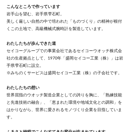
こんなところで作っています
岩手山を望む、岩手県雫石町。
美しく厳しい自然の中で培われた「ものづくり」の精神が根付
くこの土地で、高級機械式腕時計を製造しています。
わたしたちが歩んできた道
セイコーグループでの事業会社であるセイコーウオッチ株式会
社の生産拠点として、1970年「盛岡セイコー工業（株）」は岩
手県雫石町に設立。
※みちのくサービスは盛岡セイコー工業（株）の子会社です。
わたしたちの想い
世界屈指のウオッチ製造企業としての誇りを胸に、「熟練技能
と先進技術の融合」、「恵まれた環境や地域文化との調和」を
はかりながら、世界に愛されるモノづくり企業を目指していま
す。
ふるさと納税でこんなすてきな変化が生まれています