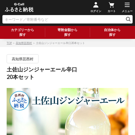
ログイン
カート
メニュー
カテゴリーから
寄附金額から
自治体から
探す
探す
探す
TOP
＞
高知県芸西村
＞ 土佐山ジンジャーエール辛口20本セット
高知県芸西村
土佐山ジンジャーエール辛口
20本セット