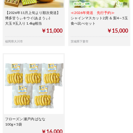
【2026年11月上旬より順次発送】
≪2026年発送 先行予約≫
博多甘うぃキウイ(あまうぃ)
シャインマスカット2房 ＆ 梨4～5玉
大玉 9玉入り 1.4kg相当
食べ比べセット
￥11,000
￥15,000
福岡県大川市
茨城県下妻市
フローズン 瀬戸内 ばなな
100g × 5袋
￥16,000