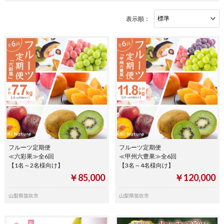
表示順：
フルーツ定期便
フルーツ定期便
≪六彩果≫全6回
≪甲州六豊果≫全6回
【1名～2名様向け】
【3名～4名様向け】
￥85,000
￥120,000
山梨県笛吹市
山梨県笛吹市