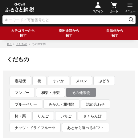
ログイン
カート
メニュー
カテゴリーから
寄附金額から
自治体から
探す
探す
探す
TOP
＞
くだもの
＞ その他果物
くだもの
定期便
桃
すいか
メロン
ぶどう
マンゴー
和梨・洋梨
その他果物
ブルーベリー
みかん・柑橘類
詰め合わせ
柿・栗
りんご
いちご
さくらんぼ
ナッツ・ドライフルーツ
あとから選べるギフト