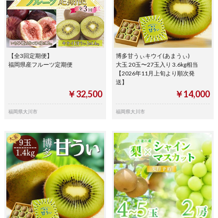
【全3回定期便】
博多甘うぃキウイ(あまうぃ)
福岡県産フルーツ定期便
大玉 20玉〜27玉入り 3.6kg相当
【2026年11月上旬より順次発
送】
￥32,500
￥14,000
福岡県大川市
福岡県大川市