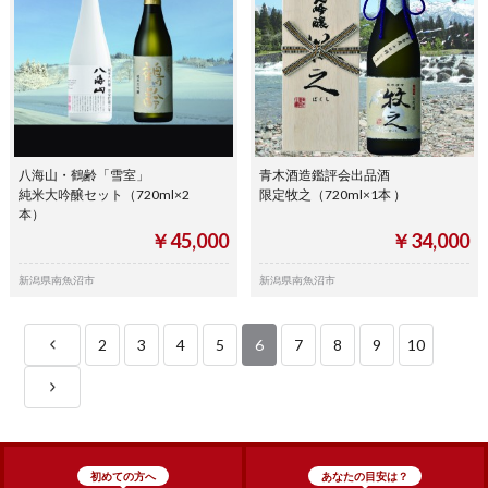
八海山・鶴齢「雪室」
青木酒造鑑評会出品酒
純米大吟醸セット（720ml×2
限定牧之（720ml×1本 ）
本）
￥45,000
￥34,000
新潟県南魚沼市
新潟県南魚沼市
2
3
4
5
6
7
8
9
10
初めての方へ
あなたの目安は？