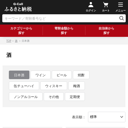
ログイン
カート
メニュー
カテゴリーから
寄附金額から
自治体から
探す
探す
探す
TOP
＞
酒
＞ 日本酒
酒
日本酒
ワイン
ビール
焼酎
缶チューハイ
ウィスキー
梅酒
ノンアルコール
その他
定期便
表示順：