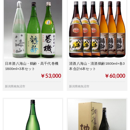
日本酒 八海山・鶴齢・高千代 巻機
清酒 八海山・清酒 鶴齢1800ml×各3
1800ml×3本セット
本 合計6本セット
￥53,000
￥60,000
新潟県南魚沼市
新潟県南魚沼市