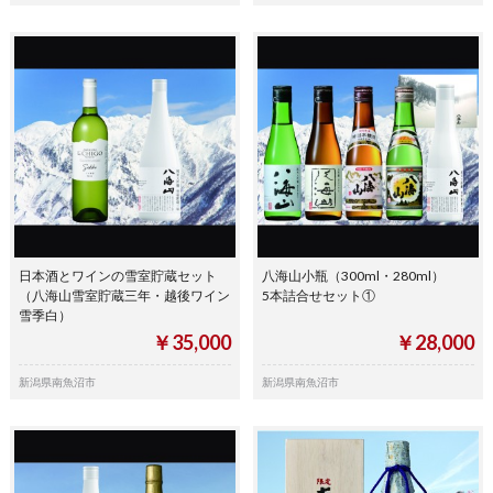
日本酒とワインの雪室貯蔵セット
八海山小瓶（300ml・280ml）
（八海山雪室貯蔵三年・越後ワイン
5本詰合せセット①
雪季白）
￥35,000
￥28,000
新潟県南魚沼市
新潟県南魚沼市