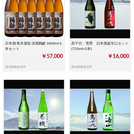
日本酒 青木酒造 清酒鶴齢 1800ml 6
高千代・雪男 日本酒超辛口セット
本セット
(720ml×2本)
￥57,000
￥16,000
新潟県南魚沼市
新潟県南魚沼市