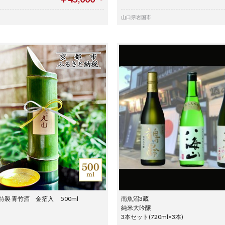
山口県岩国市
特製 青竹酒 金箔入 500ml
南魚沼3蔵
純米大吟醸
3本セット(720ml×3本)