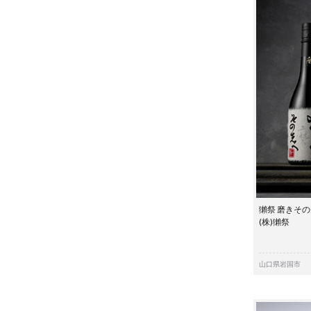
獺祭 磨きそ
(株)獺祭
山口県岩国市