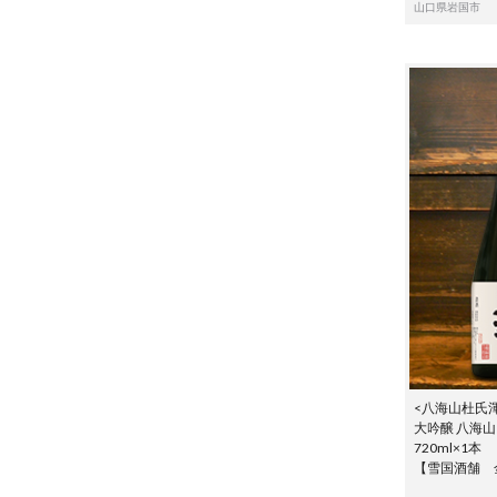
山口県岩国市
<八海山杜氏
大吟醸 八海山
720ml×1本
【雪国酒舗 