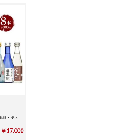
瀧鯉・櫻正
￥17,000