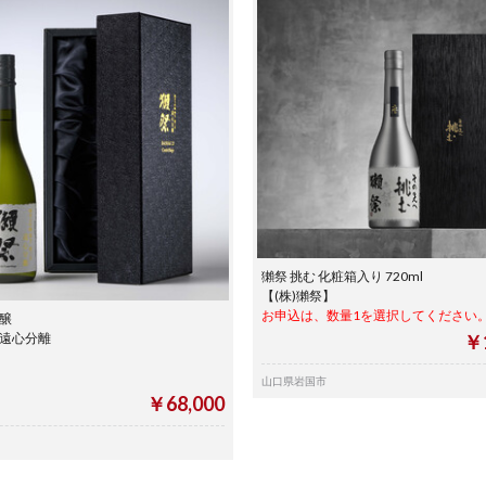
獺祭 挑む 化粧箱入り 720ml
【(株)獺祭】
お申込は、数量1を選択してください
吟醸
 遠心分離
￥1
山口県岩国市
￥68,000