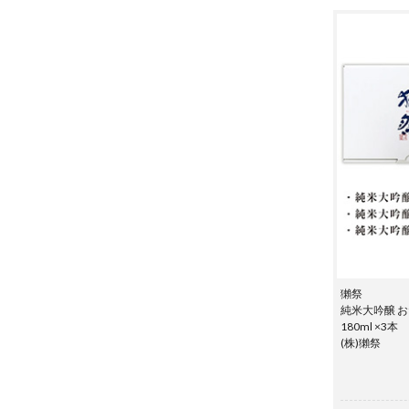
獺祭
純米大吟醸 
180ml ×3本
(株)獺祭