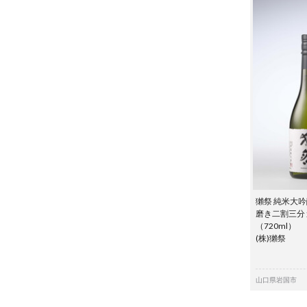
獺祭 純米大
磨き二割三分
（720ml）
(株)獺祭
山口県岩国市