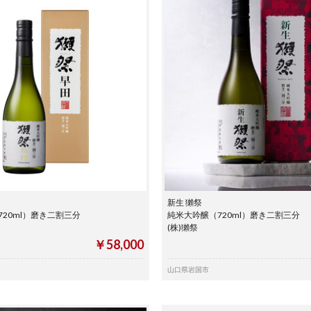
新生 獺祭
20ml）磨き二割三分
純米大吟醸（720ml）磨き二割三分
(株)獺祭
￥58,000
山口県岩国市