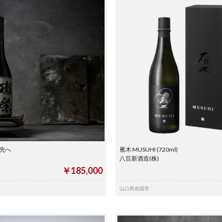
の先へ
雁木 MUSUHI (720ml)
八百新酒造(株)
￥185,000
山口県岩国市