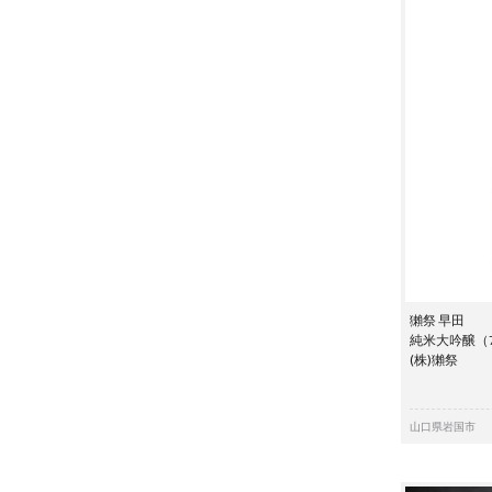
獺祭 早田
純米大吟醸（7
(株)獺祭
山口県岩国市