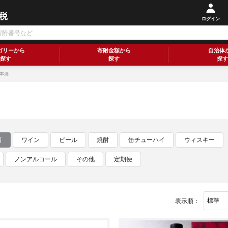
ログイン
ゴリーから
寄附金額から
自治体
探す
探す
探す
日本酒
酒
ワイン
ビール
焼酎
缶チューハイ
ウィスキー
ノンアルコール
その他
定期便
表示順：