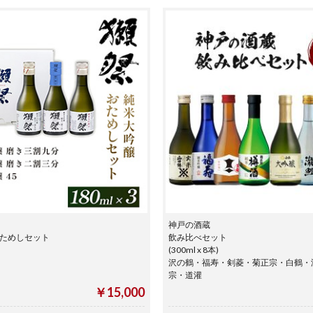
神戸の酒蔵
おためしセット
飲み比べセット
(300ml x 8本)
沢の鶴・福寿・剣菱・菊正宗・白鶴・
宗・道灌
￥15,000