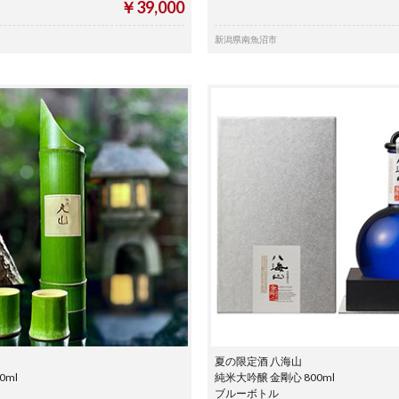
￥39,000
新潟県南魚沼市
夏の限定酒 八海山
0ml
純米大吟醸 金剛心 800ml
ブルーボトル