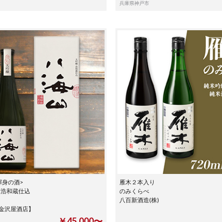
兵庫県神戸市
渾身の酒>
雁木２本入り
 浩和蔵仕込
のみくらべ
八百新酒造(株)
金沢屋酒店】
￥45,000〜