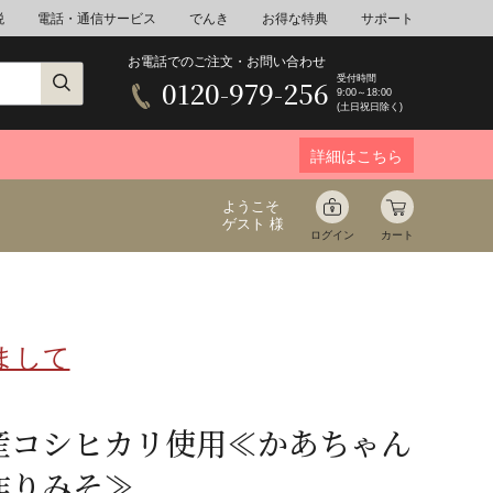
税
電話・通信サービス
でんき
お得な特典
サポート
お電話でのご注文・お問い合わせ
受付時間
0120-979-256
9:00～18:00
(土日祝日除く)
詳細はこちら
ようこそ
ゲスト 様
ログイン
カート
まして
ア
野菜
花束ギフト
ゆ
ミネラルウォーター
音楽
産コシヒカリ使用≪かあちゃん
作りみそ≫