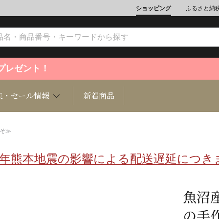
ショッピング
ふるさと納
ントプレゼント！
集・セール情報
新着商品
そ≫
8年熊本地震の影響による配送遅延につき
文化
魚介類
ジュエリー
肉類
インテリ
ション
総菜
定期購読雑誌
麺類/つ
書籍
魚沼
の手