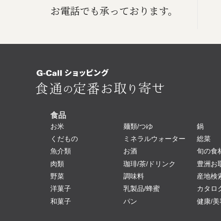
お電話でも承っております。
食品
お米
麺類/つゆ
鍋
くだもの
ミネラルウォーター
総菜
魚介類
お酒
旬の食
肉類
珈琲/茶/ドリンク
豊洲お
野菜
調味料
産地検
洋菓子
乳製品/蜂蜜
カタロ
和菓子
パン
健康/美