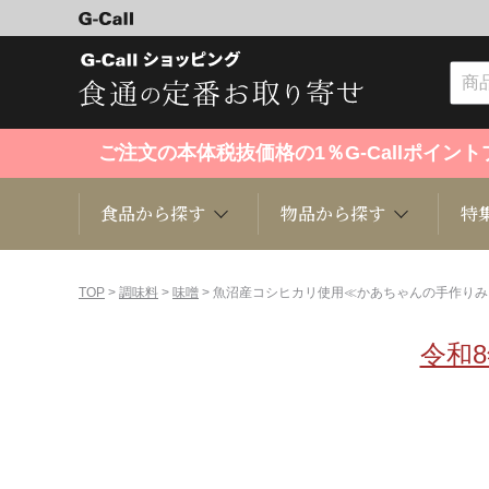
ご注文の本体税抜価格の1％G-Callポイ
食品から探す
物品から探す
特
食品から探す
物品から探す
特集・セール情報
TOP
>
調味料
>
味噌
> 魚沼産コシヒカリ使用≪かあちゃんの手作りみ
令和
くだもの
趣味・雑貨
お米
芸能・
洋菓子
キッチン用品
和菓子
ファッ