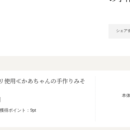
/ドリンク
ベビー
調味料
伝統工芸
乳製品/
事務用品
材
関連
ギフト
豊洲お取
シェア
リ使用≪かあちゃんの手作りみそ
本
梱
獲得ポイント：9pt