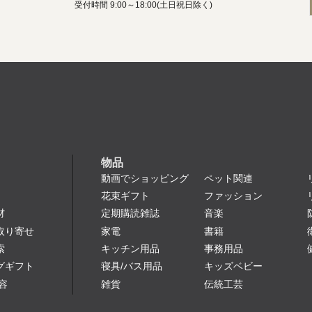
受付時間 9:00～18:00(土日祝日除く)
物品
動画でショッピング
ペット関連
花束ギフト
ファッション
定期購読雑誌
音楽
材
家電
書籍
取り寄せ
キッチン用品
事務用品
索
寝具/バス用品
キッズベビー
グギフト
雑貨
伝統工芸
容