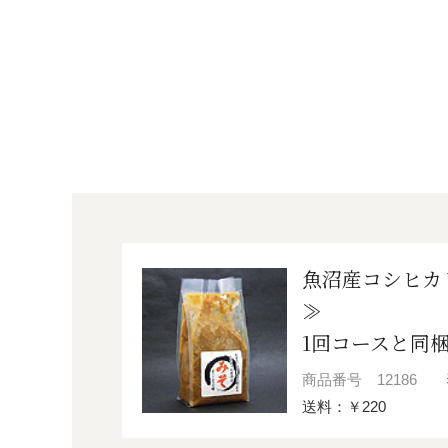
お酒
家電
珈琲/茶
キッズ
鍋
健康/美容
旬の食
ペット
産地検索
魚沼産コシヒカ
≫
1回コースと同
商品番号
12186
送料：￥220