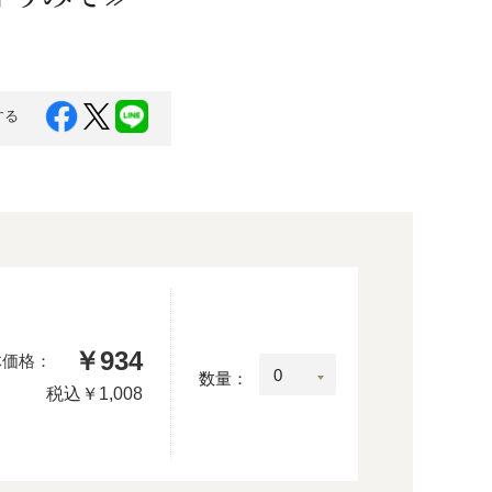
蜂蜜
パン
防災関連
り寄せ
健康/美容
する
￥934
体価格：
数量：
税込
￥1,008