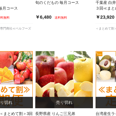
旬のくだもの 毎月コース
千葉産 白
毎月コース
３回≪まと
￥6,480
￥23,920
送料無料
送料無料
物専門商社≪ベルフーズ
＜まとめて割
 ＜まとめて割＞3回
長野県産 りんご三兄弟
台湾産生ラ