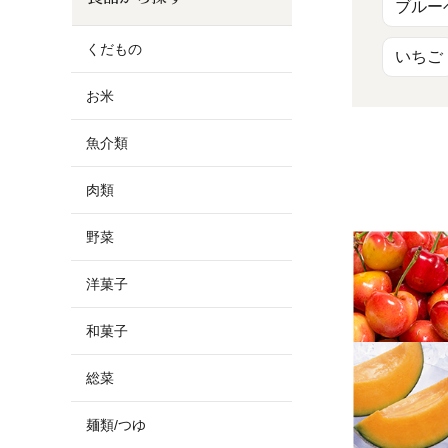
お酒
家電
珈琲/茶
キッズ
ブルー
くだもの
いちご
鍋
健康/美容
旬の食
ペット
お米
産地検索
魚介類
肉類
野菜
洋菓子
和菓子
総菜
麺類/つゆ