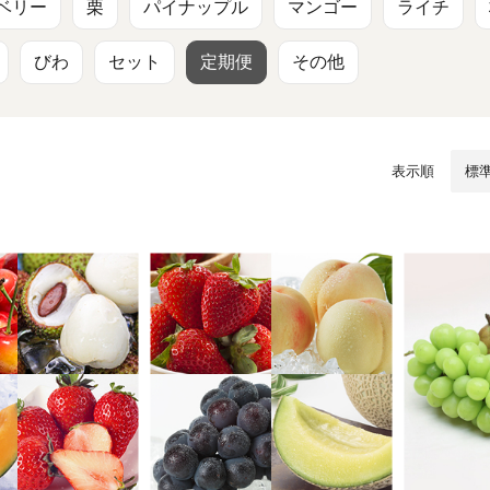
/ドリンク
ベビー
調味料
伝統工芸
乳製品/
事務用品
ベリー
栗
パイナップル
マンゴー
ライチ
びわ
セット
定期便
その他
材
関連
ギフト
豊洲お取
表示順