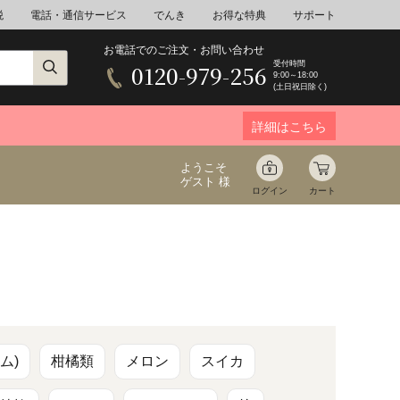
税
電話・通信サービス
でんき
お得な特典
サポート
お電話でのご注文・お問い合わせ
受付時間
0120-979-256
9:00～18:00
(土日祝日除く)
詳細はこちら
ようこそ
ゲスト 様
ログイン
カート
ア
野菜
花束ギフト
ゆ
ミネラルウォーター
音楽
ム)
柑橘類
メロン
スイカ