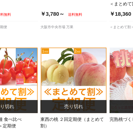
＜まとめて
￥3,780～
￥18,360
送料無料
送料無料
定期便
大阪市中央市場 万果
＜まとめて割
種 食べ比べ
東西の桃 ２回定期便（まとめて
完熟桃づく
＞定期便
割）