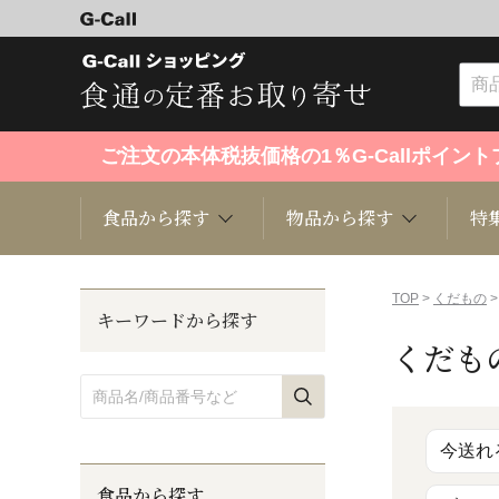
ご注文の本体税抜価格の1％G-Callポイ
食品から探す
物品から探す
特
食品から探す
物品から探す
特集・セール情報
TOP
>
くだもの
>
キーワードから探す
くだも
くだもの
趣味・雑貨
お米
芸能・
洋菓子
キッチン用品
和菓子
ファッ
今送れ
食品から探す