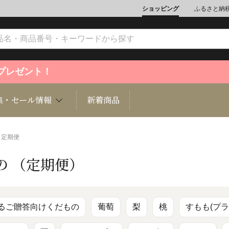
ショッピング
ふるさと納
ントプレゼント！
集・セール情報
新着商品
 定期便
の （定期便）
文化
魚介類
ジュエリー
肉類
インテリ
ション
総菜
定期購読雑誌
麺類/つ
書籍
るご贈答向けくだもの
葡萄
梨
桃
すもも(プラ