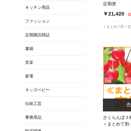
定期便
キッチン用品
￥21,420
ファッション
＜まとめて割＞
定期購読雑誌
書籍
音楽
家電
キッズベビー
伝統工芸
事務用品
さくらんぼ３
＜まとめて割