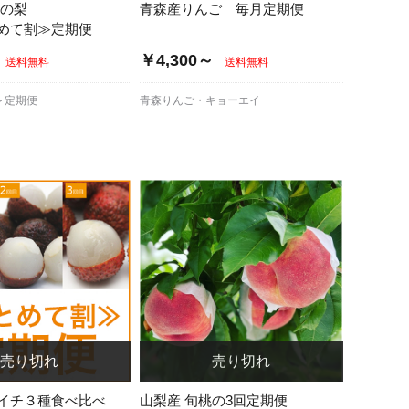
井の梨
青森産りんご 毎月定期便
めて割≫定期便
￥4,300～
送料無料
送料無料
＞定期便
青森りんご・キョーエイ
イチ３種食べ比べ
山梨産 旬桃の3回定期便