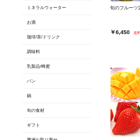
ミネラルウォーター
旬のフルーツ
お酒
￥6,450
送
珈琲/茶/ドリンク
調味料
乳製品/蜂蜜
パン
鍋
旬の食材
ギフト
豊洲お取り寄せ