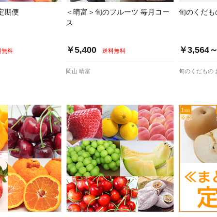
定期便
＜晴富＞旬のフルーツ 毎月コー
旬のくだも
ス
￥5,400
￥3,564
料無料
送料無料
岡山 晴富
旬のくだもの