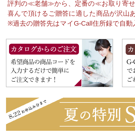
評判の≪老舗≫から、定番の≪お取り寄
喜んで頂けるご贈答に適した商品が沢山
※過去の贈答先はマイG-Call住所録で自