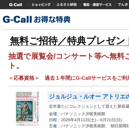
G-Callトップ
ショッピング
ふるさと納税
電話・通信サービス
でんき
無料ご招待／特典プレゼン
抽選で展覧会/コンサート等へ無料
ト。
＜応募資格＞ 過去１年間にG-Callサービスをご
ジョルジュ・ルオー アトリエ
近年新たにコレクションとして迎えた新収
会場：
パナソニック汐留美術館
日程：
2026年4月11日(土)～6月21日(日)
主催：
パナソニック汐留美術館、 朝日新聞