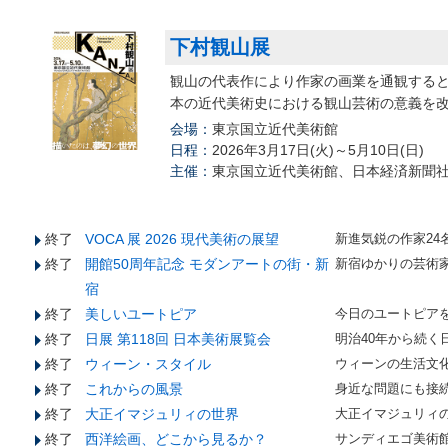
下村観山展
観山の代表作により作家の画業を通観する
本の近代美術史における観山芸術の意義を
会場：
東京国立近代美術館
日程：
2026年3月17日(火)～5月10日(日)
主催：
東京国立近代美術館、日本経済新聞
終了
VOCA 展 2026 現代美術の展望
新進気鋭の作家24
終了
開館50周年記念 モダンアートの街・新
新宿ゆかりの芸術
宿
終了
美しいユートピア
今日のユートピア
終了
日展 第118回 日本美術展覧会
明治40年から続く
終了
ウィーン・スタイル
ウィーンの生活文
終了
これからの風景
身近な問題にも接
終了
大正イマジュリィの世界
大正イマジュリィ
終了
西洋絵画、どこから見るか？
サンディエゴ美術