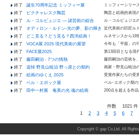
終了
誕生70周年記念 ミッフィー展
ミッフィーシリー
終了
ピクチャレスク陶芸
陶芸と絵画的表現
終了
ル・コルビュジエ ― 諸芸術の綜合
ル・コルビュジエ
終了
オディロン・ルドン-光の夢、影の輝き
近代美術の巨匠ル
終了
どこ見る？どう見る？西洋絵画！
ルネサンスから19
終了
VOCA展 2025 現代美術の展望
今年も「平面」の
終了
FACE展2025
第13回目となる現
終了
藤田嗣治 - 7つの情熱
藤田嗣治の芸術を
終了
追悼 野見山暁治 野っ原との契約
画家・野見山暁治
終了
絵画のゆくえ 2025
受賞作家たちの受
終了
ベル・エポック展
ベル･エポック期
終了
田中一村展 奄美の光 魂の絵画
200点を超える作
件数 1021 件
1
2
3
4
5
6
7
Total:1544 Today:14 Yesterday:53
Copyright © gap Co,Ltd. All Right