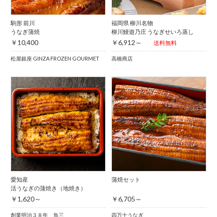
駒形 前川
福岡県 柳川名物
うなぎ蒲焼
柳川鰻遊乃庄 うなぎせいろ蒸し
￥10,400
￥6,912～
送料無料
松屋銀座 GINZA FROZEN GOURMET
高橋商店
愛知産
蒲焼セット
活うなぎの蒲焼き（地焼き）
￥1,620～
￥6,705～
創業明治３８年 魚三
四万十うなぎ