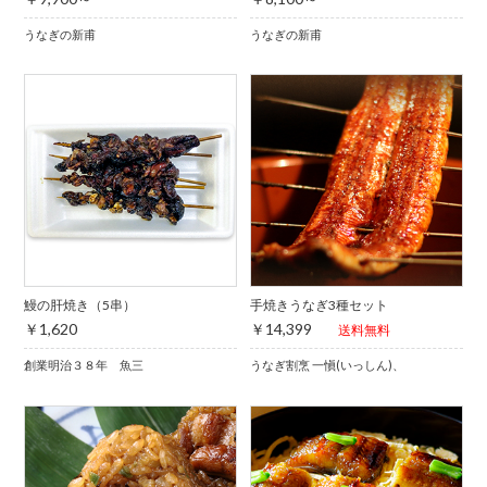
うなぎの新甫
うなぎの新甫
鰻の肝焼き（5串）
手焼きうなぎ3種セット
￥1,620
￥14,399
送料無料
創業明治３８年 魚三
うなぎ割烹 一愼(いっしん)、