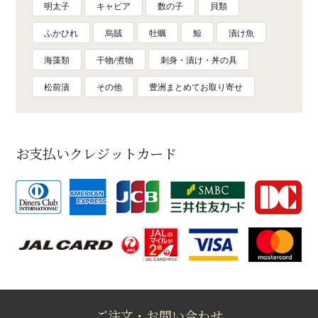
明太子
キャビア
数の子
貝類
ふかひれ
烏賊
牡蠣
鯨
漬け魚
海藻類
干物/煮物
刺身・漬け・丼の具
松前漬
その他
豊洲まとめてお取り寄せ
お支払いクレジットカード
ご注文・お問い合わせ