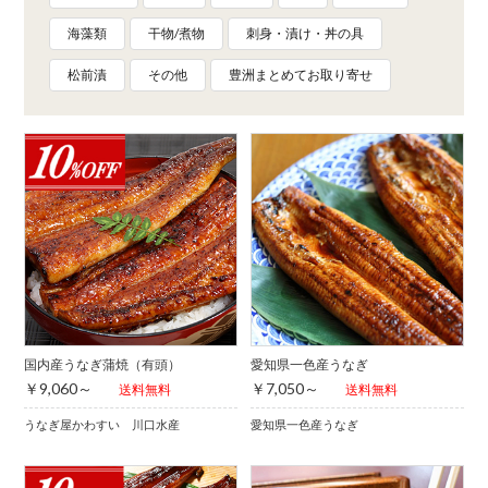
海藻類
干物/煮物
刺身・漬け・丼の具
松前漬
その他
豊洲まとめてお取り寄せ
国内産うなぎ蒲焼（有頭）
愛知県一色産うなぎ
￥9,060～
￥7,050～
送料無料
送料無料
うなぎ屋かわすい 川口水産
愛知県一色産うなぎ