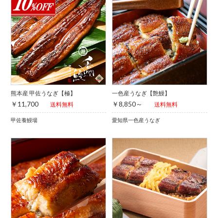
熊本産 甲佐うなぎ【極】
一色産うなぎ【艶鰻】
￥11,700
￥8,850～
送料無料
送料無料
甲佐養鰻場
愛知県一色産うなぎ