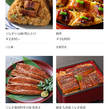
うなぎり 山椒/茎わさび
鰻丼
￥2,830～
￥10,800
うな菊
京都𠮷兆
うなぎ蒲焼料亭の味 長焼き
鰻楽 九州産うなぎ長焼