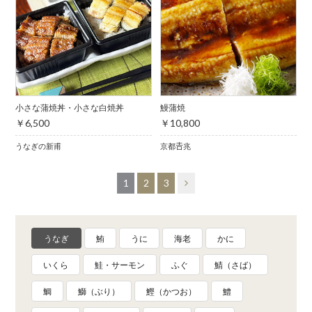
小さな蒲焼丼・小さな白焼丼
鰻蒲焼
￥6,500
￥10,800
うなぎの新甫
京都𠮷兆
1
2
3
うなぎ
鮪
うに
海老
かに
いくら
鮭・サーモン
ふぐ
鯖（さば）
鯛
鰤（ぶり）
鰹（かつお）
鱧