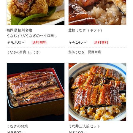
福岡県 柳川名物
豊橋うなぎ（ギフト）
うなむすび/うなぎのセイロ蒸し
￥4,700～
￥4,145～
送料無料
送料無料
うなぎの富貴（ふうき）
豊橋うなぎ 夏目商店
うなぎの蒲焼
うな丼三人前セット
￥9,900～
￥8,100～