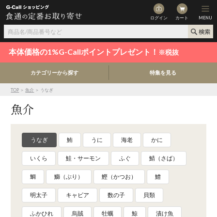
ログイン
カート
MENU
本体価格の1%G-Callポイントプレゼント！
※税抜
カテゴリーから探す
特集を見る
TOP
＞
魚介
＞ うなぎ
魚介
うなぎ
鮪
うに
海老
かに
いくら
鮭・サーモン
ふぐ
鯖（さば）
鯛
鰤（ぶり）
鰹（かつお）
鱧
明太子
キャビア
数の子
貝類
ふかひれ
烏賊
牡蠣
鯨
漬け魚