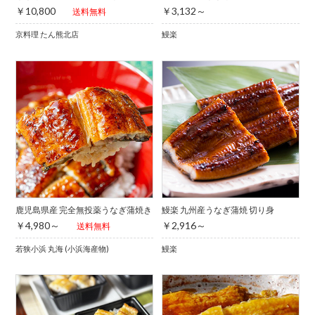
￥10,800
￥3,132～
送料無料
京料理 たん熊北店
鰻楽
鹿児島県産 完全無投薬うなぎ蒲焼き
鰻楽 九州産うなぎ蒲焼 切り身
￥4,980～
￥2,916～
送料無料
若狭小浜 丸海 (小浜海産物)
鰻楽