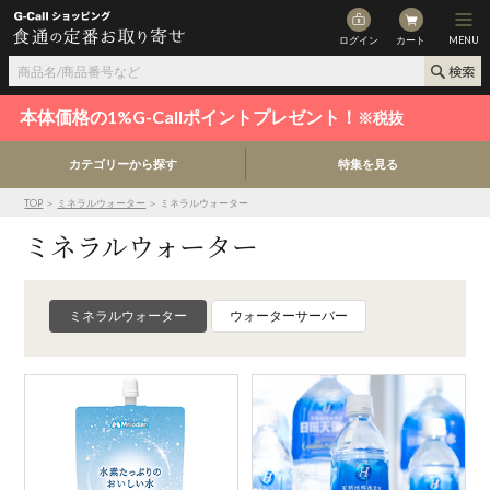
ログイン
カート
MENU
本体価格の1%G-Callポイントプレゼント！
※税抜
カテゴリーから探す
特集を見る
TOP
＞
ミネラルウォーター
＞ ミネラルウォーター
ミネラルウォーター
ミネラルウォーター
ウォーターサーバー