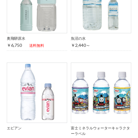
奥飛騨原水
魚沼の水
￥6,750
￥2,440～
送料無料
エビアン
富士ミネラルウォーターキャラクタ
ーラベル