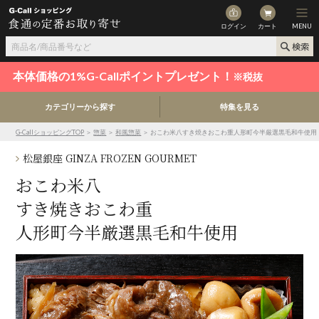
ログイン
カート
MENU
本体価格の1%G-Callポイントプレゼント！
※税抜
カテゴリーから探す
特集を見る
G-CallショッピングTOP
＞
惣菜
＞
和風惣菜
＞ おこわ米八すき焼きおこわ重人形町今半厳選黒毛和牛使用
松屋銀座 GINZA FROZEN GOURMET
おこわ米八
すき焼きおこわ重
人形町今半厳選黒毛和牛使用