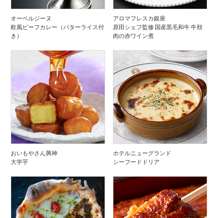
オーベルジーヌ
アロマフレスカ銀座
欧風ビーフカレー（バターライス付
原田シェフ監修 国産黒毛和牛 牛頬
き）
肉の赤ワイン煮
おいもやさん興神
ホテルニューグランド
大学芋
シーフードドリア