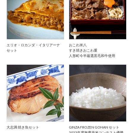
エリオ・ロカンダ・イタリアーナ
おこわ米八
セット
すき焼きおこわ重
人形町今半厳選黒毛和牛使用
大志満 焼き魚セット
GINZA FROZEN GOHAN セット
2023年度無農薬米コンテスト優勝