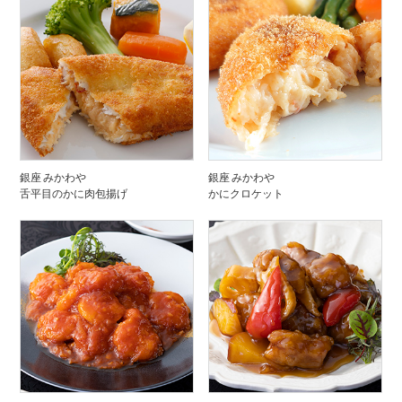
銀座 みかわや
銀座 みかわや
舌平目のかに肉包揚げ
かにクロケット