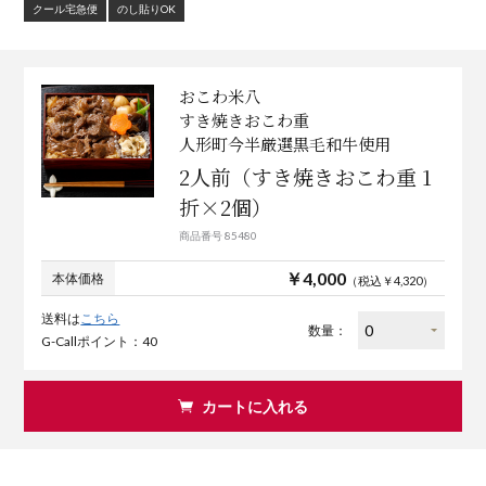
クール宅急便
のし貼りOK
おこわ米八
すき焼きおこわ重
人形町今半厳選黒毛和牛使用
2人前（すき焼きおこわ重 1
折×2個）
商品番号 85480
￥4,000
本体価格
（税込￥4,320）
送料は
こちら
数量：
G-Callポイント：40
カートに入れる