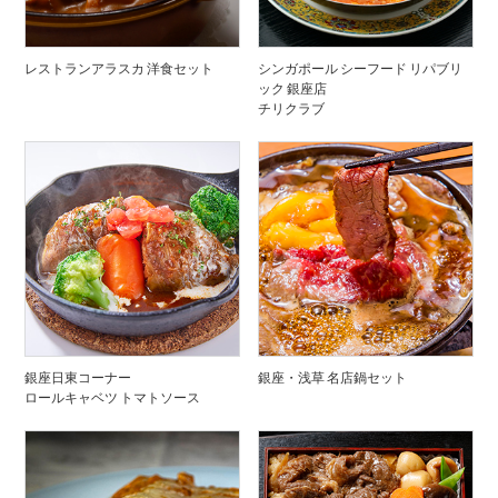
レストランアラスカ 洋食セット
シンガポール シーフード リパブリ
ック 銀座店
チリクラブ
銀座日東コーナー
銀座・浅草 名店鍋セット
ロールキャベツ トマトソース