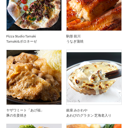
Pizza Studio Tamaki
駒形 前川
Tamaki&ボロネーゼ
うなぎ蒲焼
ヤザワミート「あげ福」
銀座 みかわや
豚の生姜焼き
あわびのグラタン 芝海老入り