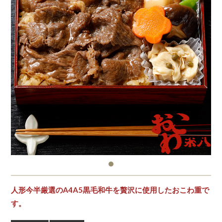
人形今半厳選のA4A5黒毛和牛を贅沢に使用したおこわ重で
す。