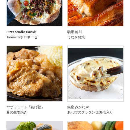
Pizza Studio Tamaki
駒形 前川
Tamaki&ボロネーゼ
うなぎ蒲焼
ヤザワミート「あげ福」
銀座 みかわや
豚の生姜焼き
あわびのグラタン 芝海老入り