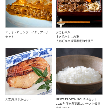
エリオ・ロカンダ・イタリアーナ
おこわ米八
セット
すき焼きおこわ重
人形町今半厳選黒毛和牛使用
大志満 焼き魚セット
GINZA FROZEN GOHAN セット
2023年度無農薬米コンテスト優勝
米夢ごこち