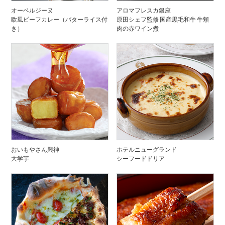
オーベルジーヌ
アロマフレスカ銀座
欧風ビーフカレー（バターライス付
原田シェフ監修 国産黒毛和牛 牛頬
き）
肉の赤ワイン煮
おいもやさん興神
ホテルニューグランド
大学芋
シーフードドリア