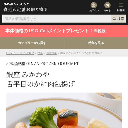
ログイン
カート
MENU
本体価格の1%G-Callポイントプレゼント！
※税抜
カテゴリーから探す
特集を見る
G-CallショッピングTOP
＞
惣菜
＞
洋風惣菜
＞ 銀座 みかわや舌平目のかに肉包揚げ
松屋銀座 GINZA FROZEN GOURMET
銀座 みかわや
舌平目のかに肉包揚げ