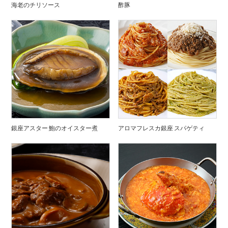
海老のチリソース
酢豚
銀座アスター 鮑のオイスター煮
アロマフレスカ銀座 スパゲティ