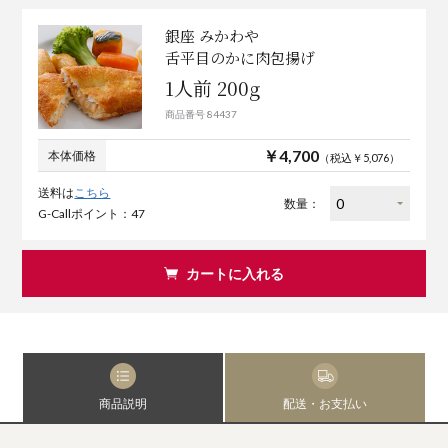
銀座 みかわや
舌平目のかに肉包揚げ
1人前 200g
商品番号 84437
￥4,700
本体価格
（税込￥5,076）
送料は
こちら
数量：
G-Callポイント：47
カートに入れる
商品説明
配送・お支払い