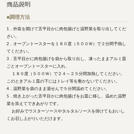
商品説明
■調理方法
1．外装を開けて舌平目かに肉包揚げと温野菜を取り出してくだ
さい。
2．オーブントースターを１８０度（５００Ｗ）で２分間予熱し
てください。
3．舌平目かに肉包揚げを袋から取り出し、凍ったままアルミ皿
ごとオーブントースターに入れ、
１８０度（５００Ｗ）で２４～２５分間加熱してください。
このときアルミ皿の下にはトレイ等を敷かないでください。
4．温野菜を袋のまま湯せんで５分間温めてください。
5．焼き上がった舌平目かに肉包揚げをお皿に移し、温めた温野
菜を添えてできあがりです。
お好みでウスターソースやタルタルソースを掛けてもおいし
くお召し上がりいただけます。