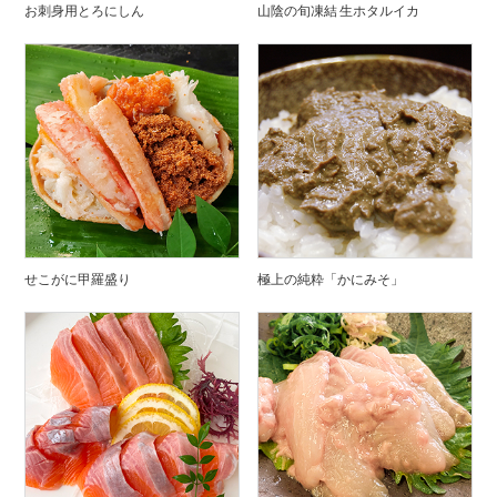
お刺身用とろにしん
山陰の旬凍結 生ホタルイカ
せこがに甲羅盛り
極上の純粋「かにみそ」