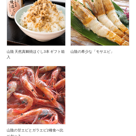
山陰 天然真鯛焼ほぐし3本 ギフト箱
山陰の希少な「モサエビ」
入
山陰の甘エビとガラエビ2種食べ比
べセット