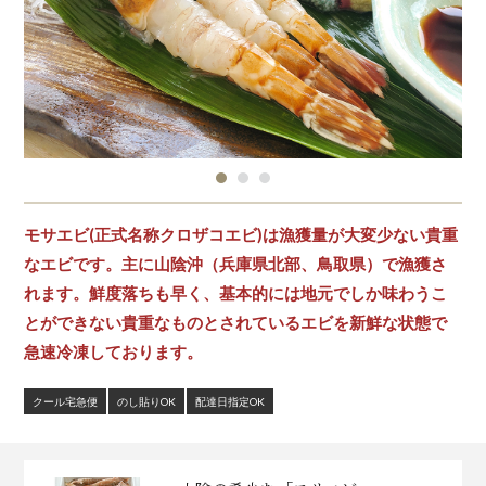
モサエビ(正式名称クロザコエビ)は漁獲量が大変少ない貴重
なエビです。主に山陰沖（兵庫県北部、鳥取県）で漁獲さ
れます。鮮度落ちも早く、基本的には地元でしか味わうこ
とができない貴重なものとされているエビを新鮮な状態で
急速冷凍しております。
クール宅急便
のし貼りOK
配達日指定OK