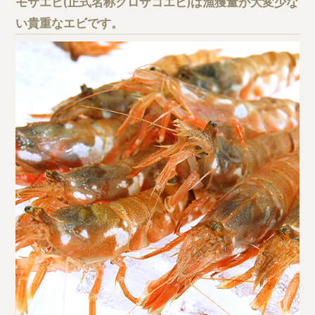
モサエビ(正式名称クロザコエビ)は漁獲量が大変少な
い貴重なエビです。