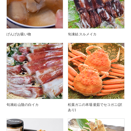
げんげお吸い物
旬凍結 スルメイカ
旬凍結 山陰の白イカ
松葉ガニの本場 釜茹でセコガニ(訳
あり)