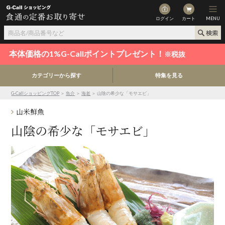
ログイン
カート
MENU
本体価格の1%G-Callポイントプレゼント！
※税抜
カテゴリーから探す
特集を見る
G-CallショッピングTOP
＞
魚介
＞
海老
＞ 山陰の希少な「モサエビ」
山米鮮魚
山陰の希少な「モサエビ」