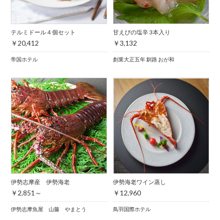
テルミドール４個セット
甘えびの塩辛 3本入り
￥20,412
￥3,132
帝国ホテル
創業大正五年 釧路 おが和
伊勢志摩産 伊勢海老
伊勢海老ワイン蒸し
￥2,851～
￥12,960
伊勢志摩魚屋 山藤 やまとう
鳥羽国際ホテル