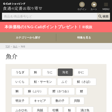
ログイン
カート
MENU
本体価格の1%G-Callポイントプレゼント！
※税抜
カテゴリーから探す
特集を見る
TOP
＞
魚介
＞ 海老
魚介
うなぎ
鮪
うに
海老
かに
いくら
鮭・サーモン
ふぐ
鯖（さば）
鯛
鰤（ぶり）
鰹（かつお）
鱧
明太子
キャビア
数の子
貝類
ふかひれ
烏賊
牡蠣
鯨
漬け魚