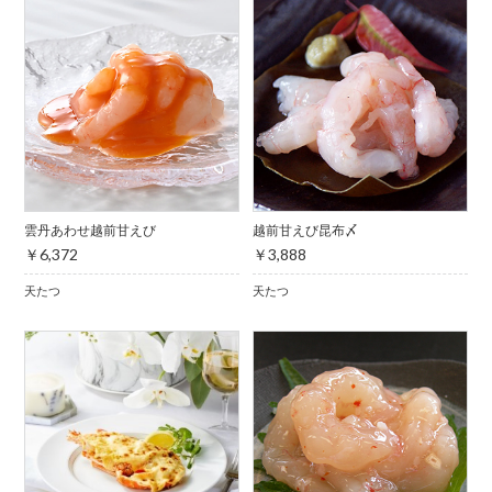
雲丹あわせ越前甘えび
越前甘えび昆布〆
￥6,372
￥3,888
天たつ
天たつ