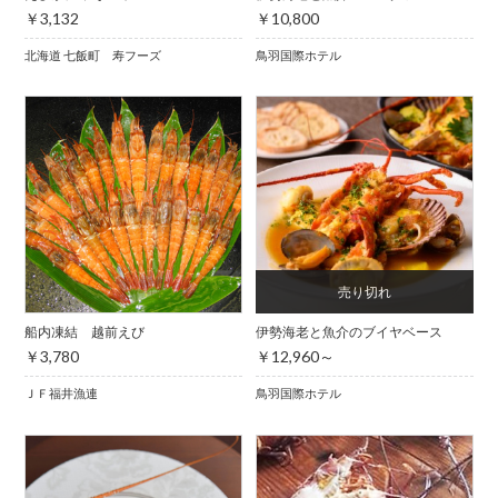
￥3,132
￥10,800
北海道 七飯町 寿フーズ
鳥羽国際ホテル
船内凍結 越前えび
伊勢海老と魚介のブイヤベース
￥3,780
￥12,960～
ＪＦ福井漁連
鳥羽国際ホテル