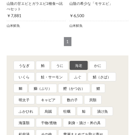
山陰の甘エビとガラエビ2種食べ比
山陰の希少な「モサエビ」
べセット
￥7,881
￥6,500
山米鮮魚
山米鮮魚
1
うなぎ
鮪
うに
海老
かに
いくら
鮭・サーモン
ふぐ
鯖（さば）
鯛
鰤（ぶり）
鰹（かつお）
鱧
明太子
キャビア
数の子
貝類
ふかひれ
烏賊
牡蠣
鯨
漬け魚
海藻類
干物/煮物
刺身・漬け・丼の具
松前漬
その他
豊洲まとめてお取り寄せ