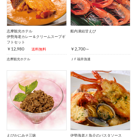
志摩観光ホテル
船内凍結甘えび
伊勢海老カレー＆クリームスープギ
フトセット
￥12,980
￥2,700～
送料無料
志摩観光ホテル
ＪＦ福井漁連
えびかにみそ三昧
伊勢海老と魚介のパスタソース