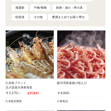
海藻類
干物/煮物
刺身・漬け・丼の具
松前漬
その他
豊洲まとめてお取り寄せ
久米島ブランド
駿河湾産釜揚げ桜えび
活〆急速冷凍車海老
￥5,570～
￥4,860
送料無料
久米総合開発
小倉食品