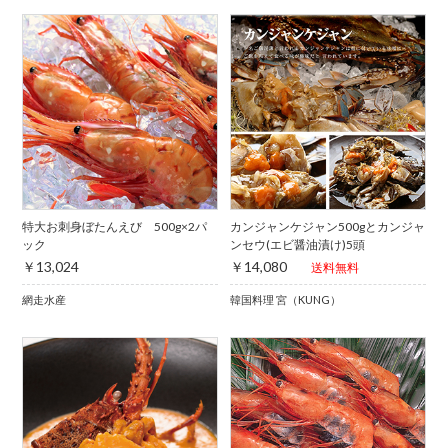
特大お刺身ぼたんえび 500g×2パ
カンジャンケジャン500gとカンジャ
ック
ンセウ(エビ醤油漬け)5頭
￥13,024
￥14,080
送料無料
網走水産
韓国料理 宮（KUNG）