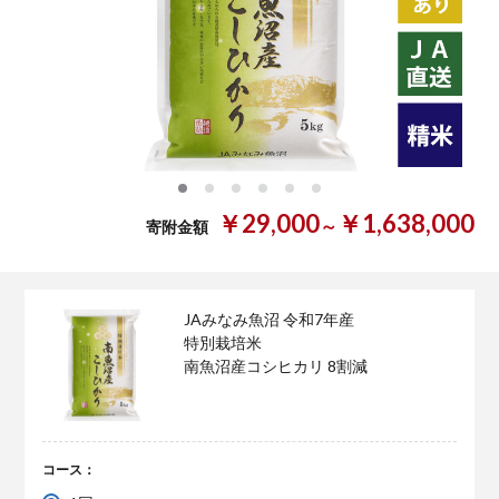
0
1
2
3
4
5
￥29,000
￥1,638,000
～
寄附金額
JAみなみ魚沼 令和7年産
特別栽培米
南魚沼産コシヒカリ 8割減
コース：