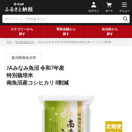
ログイン
カート
メニュー
カテゴリーから
寄附金額から
自治体から
探す
探す
探す
TOP
＞
新潟県南魚沼市
＞ JAみなみ魚沼 令和7年産特別栽培米南魚沼産コシヒカリ 8割減
新潟県南魚沼市
JAみなみ魚沼 令和7年産
特別栽培米
南魚沼産コシヒカリ 8割減