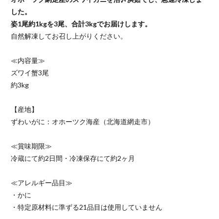
した。
姿1尾約1kgを3尾、合計3kgでお届けします。
自然解凍してお召し上がりください。
≪内容量≫
ズワイ蟹3尾
約3kg
【産地】
ずわいがに：オホーツク海産（北海道網走市）
≪賞味期限≫
冷蔵にて約2日間・冷凍保存にて約2ヶ月
≪アレルギー品目≫
・かに
・特定原材料に準ずる21品目は使用していません