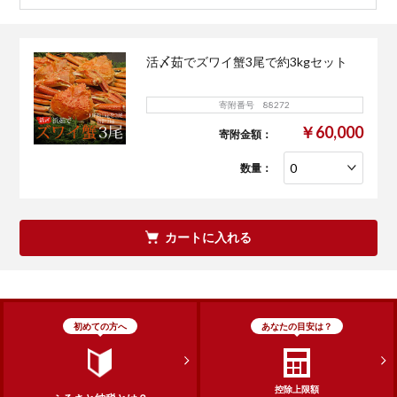
活〆茹でズワイ蟹3尾で約3kgセット
寄附番号 88272
￥60,000
寄附金額：
数量：
カートに入れる
初めての方へ
あなたの目安は？
控除上限額