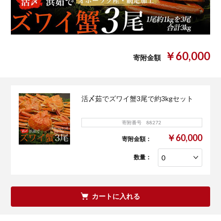
￥60,000
寄附金額
活〆茹でズワイ蟹3尾で約3kgセット
寄附番号 88272
￥60,000
寄附金額：
数量：
カートに入れる