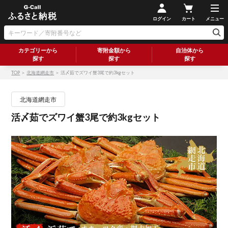
ログイン
カート
メニュー
カテゴリーから
寄附金額から
自治体から
探す
探す
探す
TOP
＞
北海道網走市
＞ 活〆茹でズワイ蟹3尾で約3kgセット
北海道網走市
活〆茹でズワイ蟹3尾で約3kgセット