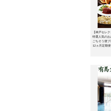
【神戸セレク
特選人気のお
ごちそう便プ
12ヵ月定期