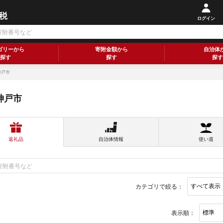
ログイン
ゴリーから
寄附金額から
自治体
探す
探す
探す
神戸市
神戸市
返礼品
自治体情報
使い道
カテゴリで絞る：
表示順：