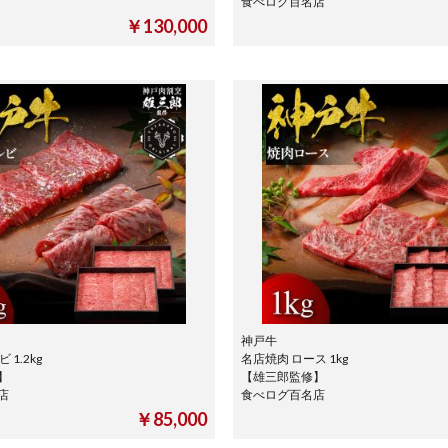
食べログ百名店
￥130,000
神戸牛
 1.2kg
名店焼肉 ロース 1kg
】
【雄三郎監修】
名店
食べログ百名店
￥85,000