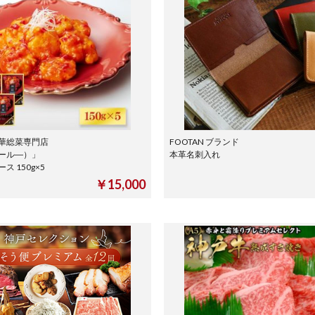
華総菜専門店
FOOTAN ブランド
ール―）」
本革名刺入れ
ス 150g×5
￥15,000