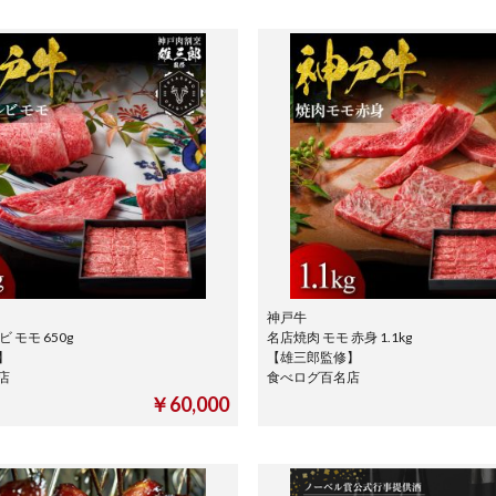
神戸牛
 モモ 650g
名店焼肉 モモ 赤身 1.1kg
】
【雄三郎監修】
名店
食べログ百名店
￥60,000