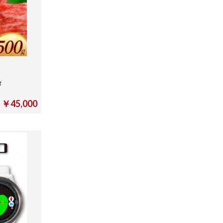
0g
￥45,000