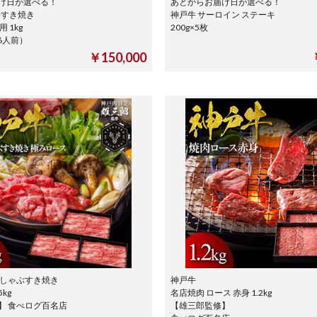
け日が選べる！
あとからお届け日が選べる！
 すき焼き
神戸牛 サーロイン ステーキ
 1kg
200g×5枚
-6人前）
￥150,000
ぶしゃぶすき焼き
神戸牛
kg
名店焼肉 ロース 赤身 1.2kg
】 食べログ百名店
【雄三郎監修】