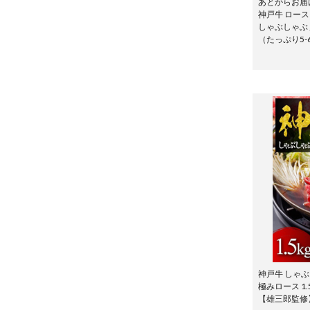
あとからお届
神戸牛 ロース
しゃぶしゃぶ 用
（たっぷり5
神戸牛 しゃ
極みロース 1.5
【雄三郎監修