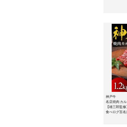
神戸牛
名店焼肉 カルビ
【雄三郎監修
食べログ百