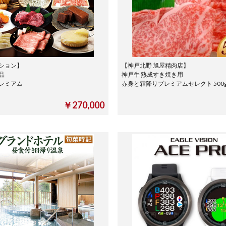
ション】
【神戸北野 旭屋精肉店】
品
神戸牛 熟成すき焼き用
レミアム
赤身と霜降りプレミアムセレクト 50
便
￥270,000