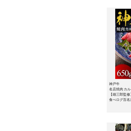
神戸牛
名店焼肉 カルビ
【雄三郎監修
食べログ百