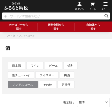
ログイン
カート
メニュー
カテゴリーから
寄附金額から
自治体から
探す
探す
探す
TOP
＞
酒
＞ ノンアルコール
酒
日本酒
ワイン
ビール
焼酎
缶チューハイ
ウィスキー
梅酒
ノンアルコール
その他
定期便
表示順：