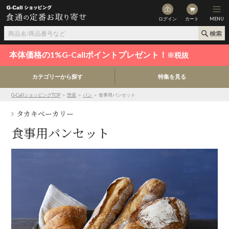
ログイン
カート
MENU
本体価格の1%G-Callポイントプレゼント！
※税抜
カテゴリーから探す
特集を見る
G-CallショッピングTOP
＞
惣菜
＞
パン
＞ 食事用パンセット
タカキベーカリー
食事用パンセット