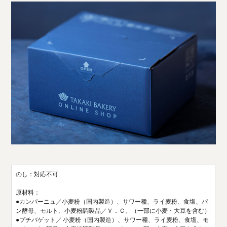
のし：対応不可
原材料：
●カンパーニュ／小麦粉（国内製造）、サワー種、ライ麦粉、食塩、パ
ン酵母、モルト、小麦粉調製品／Ｖ．Ｃ、（一部に小麦・大豆を含む）
●プチバゲット／ 小麦粉（国内製造）、サワー種、ライ麦粉、食塩、モ