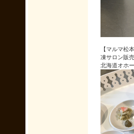
【マルマ松
凍サロン販
北海道オホ