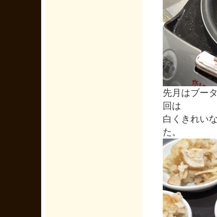
先月はブー
回は
白くきれい
た。