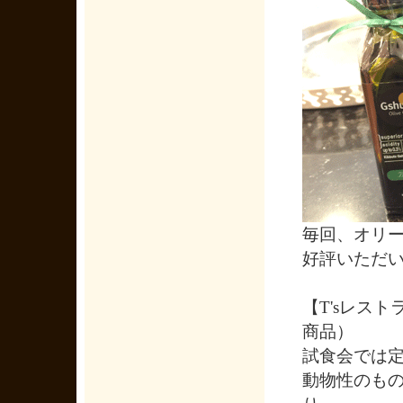
毎回、オリ
好評いただ
【T'sレス
商品）
試食会では
動物性のも