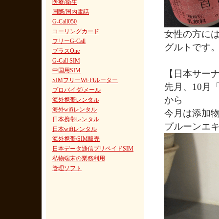
医療/衛生
国際/国内電話
G-Call050
コーリングカード
女性の方に
フリーG-Call
グルトです
プラスOne
G-Call SIM
中国用SIM
【日本サー
SIMフリーWi-Fiルーター
先月、10月
プロバイダ/メール
から
海外携帯レンタル
海外wifiレンタル
今月は添加物
日本携帯レンタル
プルーンエ
日本wifiレンタル
海外携帯/SIM販売
日本データ通信プリペイドSIM
私物端末の業務利用
管理ソフト