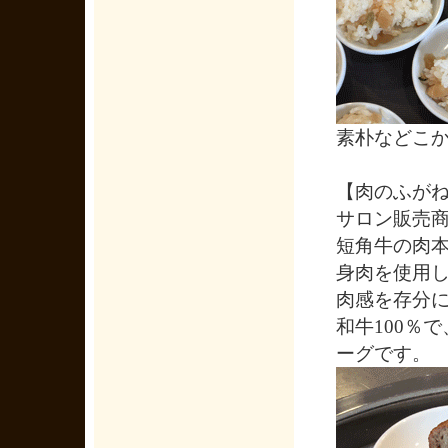
素朴などこ
【肉のふが
サロン販売
短角牛の肉
身肉を使用
肉感を存分
和牛100％
ーグです。