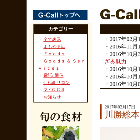
カテゴリー
・2017年02
・
全て表示
・2016年11
・
よもやま話
・2016年10
・
Ｆｏｏｄｓ
ざる魅力
・
Ｇｏｏｄｓ ＆ Ｓｅｒ
ｖｉｃｅｓ
・2016年10
・
電話/ 通信
・2016年10
・
G-Call サロン
・2016年10
・
マイG-Call
リサイタル
・
お知らせ
・2016年10
ートを開催し
2017年02月17日
川勝総本
・2016年09
予定。
・2016年08
・2016年08