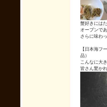
蟹好きには
オーブンで
さらに味わ
【日本海フ
品）
こんなに大
皆さん驚か