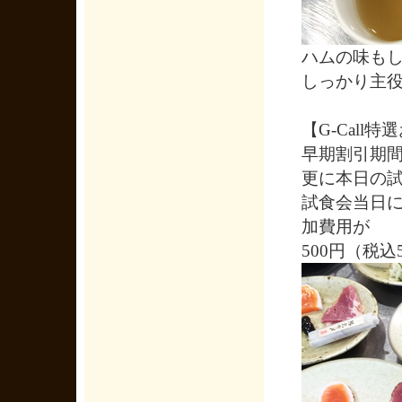
ハムの味も
しっかり主
【G-Call
早期割引期間
更に本日の試
試食会当日
加費用が
500円（税