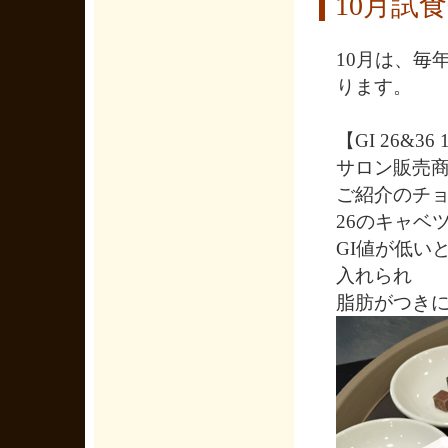
10月試
10月は、毎
ります。
【GI 26&
サロン販売
ご紹介のチョコ
26のキャベ
GI値が低い
入れられ
脂肪がつき