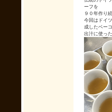
ーフを
９０年作り
今回はドイ
成したベー
出汁に使っ