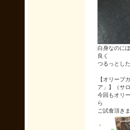
白身なのに
良く
つるっとし
【オリーブガ
ア」】（サ
今回もオリ
ら
ご試食頂き