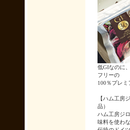
低GIなのに
フリーの
100％プレ
【ハム工房
品）
ハム工房ジ
味料を使わ
伝統のドイ