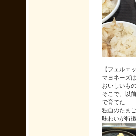
【フェルエ
マヨネーズ
おいしいも
そこで、以
で育てた
独自のたま
味わいが特