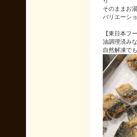
り
そのままお
バリエーシ
【東日本フ
油調理済み
自然解凍で