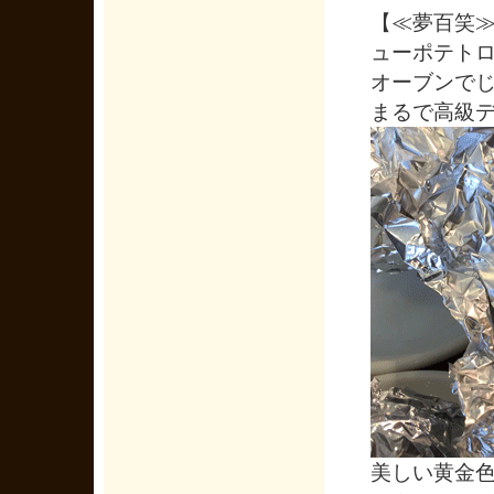
【≪夢百笑≫
ューポテト
オーブンで
まるで高級
美しい黄金