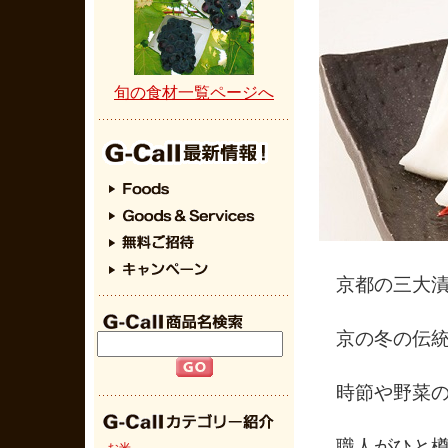
・2016年08
催！
・2016年07
ルを開催しま
旬の食材一覧ページへ
・2016年07
・2016年07
・2016年07
ンリサイタル
・2016年06
賢作のピアノ
・2016年06
・2016年06
京都の三大
開催
・2016年06
京の冬の伝
定！
・2016年06
時節や野菜
職人がひと