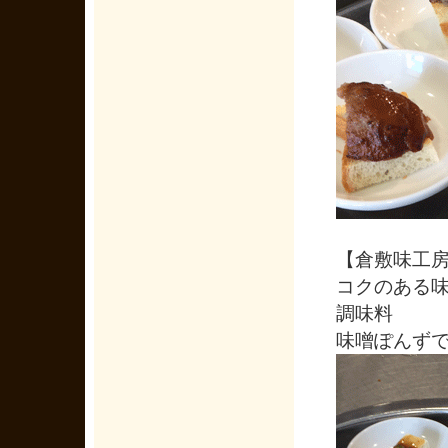
【倉敷味工
コクのある
調味料
味噌ぽんず