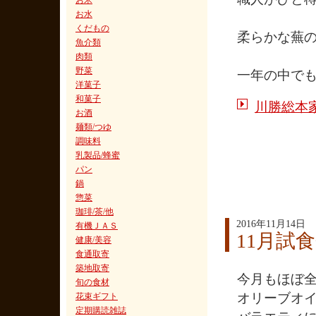
お米
お水
くだもの
柔らかな蕪
魚介類
肉類
野菜
一年の中で
洋菓子
和菓子
川勝総本
お酒
麺類/つゆ
調味料
乳製品/蜂蜜
パン
鍋
惣菜
珈琲/茶/他
2016年11月14日
有機ＪＡＳ
11月試
健康/美容
食通取寄
築地取寄
今月もほぼ
旬の食材
オリーブオ
花束ギフト
定期購読雑誌