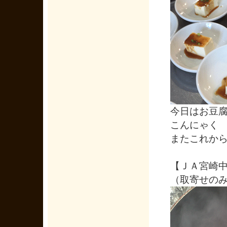
今日はお豆
こんにゃく
またこれか
【ＪＡ宮崎
（取寄せの