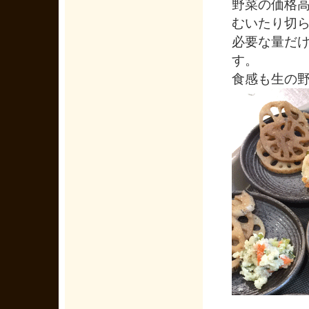
野菜の価格
むいたり切
必要な量だ
す。
食感も生の