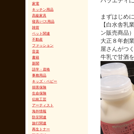
バラエティ
家電
キッチン用品
高級家具
まずはじめ
寝具/バス用品
【白水舎乳
雑貨
ン販売商品
ペット関連
不動産
大正８年創
ファッション
屋さんがつ
音楽
牛乳で甘酒
書籍
新聞
語学・資格
事務用品
キッズ・ベビー
損害保険
生命保険
伝統工芸
アーティスト
海外情報
防災関連
旅行関連
再生トナー