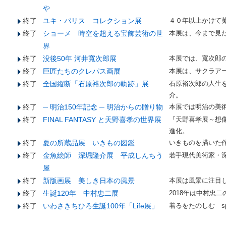
や
終了
ユキ・パリス コレクション展
４０年以上かけて
終了
ショーメ 時空を超える宝飾芸術の世
本展は、今まで見
界
終了
没後50年 河井寬次郎展
本展では、寬次郎
終了
巨匠たちのクレパス画展
本展は、サクラア
終了
全国縦断「石原裕次郎の軌跡」展
石原裕次郎の人生
介。
終了
─ 明治150年記念 ─ 明治からの贈り物
本展では明治の美
終了
FINAL FANTASY と天野喜孝の世界展
『天野喜孝展～想
進化。
終了
夏の所蔵品展 いきもの図鑑
いきものを描いた作
終了
金魚絵師 深堀隆介展 平成しんちう
若手現代美術家・
屋
終了
新版画展 美しき日本の風景
本展は風景に注目
終了
生誕120年 中村忠二展
2018年は中村忠
終了
いわさきちひろ生誕100年「Life展」
着るをたのしむ spo