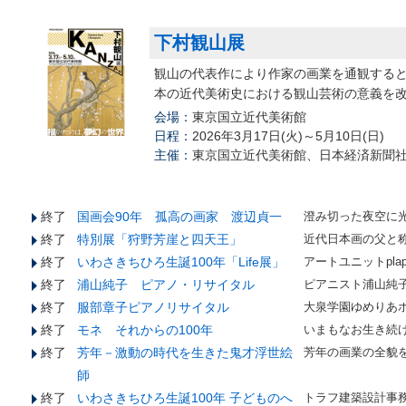
下村観山展
観山の代表作により作家の画業を通観する
本の近代美術史における観山芸術の意義を
会場：
東京国立近代美術館
日程：
2026年3月17日(火)～5月10日(日)
主催：
東京国立近代美術館、日本経済新聞
終了
国画会90年 孤高の画家 渡辺貞一
澄み切った夜空に
終了
特別展「狩野芳崖と四天王」
近代日本画の父と
終了
いわさきちひろ生誕100年「Life展」
アートユニットpl
終了
浦山純子 ピアノ・リサイタル
ピアニスト浦山純
終了
服部章子ピアノリサイタル
大泉学園ゆめりあ
終了
モネ それからの100年
いまもなお生き続
終了
芳年－激動の時代を生きた鬼才浮世絵
芳年の画業の全貌を
師
終了
いわさきちひろ生誕100年 子どものへ
トラフ建築設計事