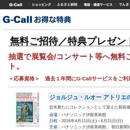
G-Callトップ
ショッピング
ふるさと納税
電話・通信サービス
でんき
無料ご招待／特典プレゼン
抽選で展覧会/コンサート等へ無料
ト。
＜応募資格＞ 過去１年間にG-Callサービスをご
ジョルジュ・ルオー アトリエ
近年新たにコレクションとして迎えた新収
会場：
パナソニック汐留美術館
日程：
2026年4月11日(土)～6月21日(日)
主催：
パナソニック汐留美術館、 朝日新聞