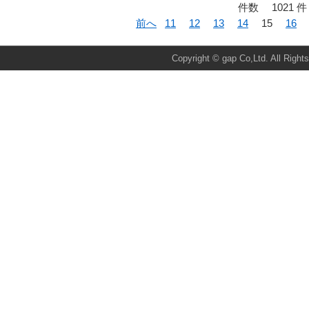
件数 1021 件
前へ
11
12
13
14
15
16
Total:1675 Today:20 Yesterday:58
Copyright © gap Co,Ltd. All Right