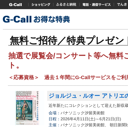
G-Callトップ
ショッピング
ふるさと納税
電話・通信サービス
でんき
無料ご招待／特典プレゼン
抽選で展覧会/コンサート等へ無料
ト。
＜応募資格＞ 過去１年間にG-Callサービスをご
ジョルジュ・ルオー アトリエ
近年新たにコレクションとして迎えた新収
会場：
パナソニック汐留美術館
日程：
2026年4月11日(土)～6月21日(日)
主催：
パナソニック汐留美術館、 朝日新聞