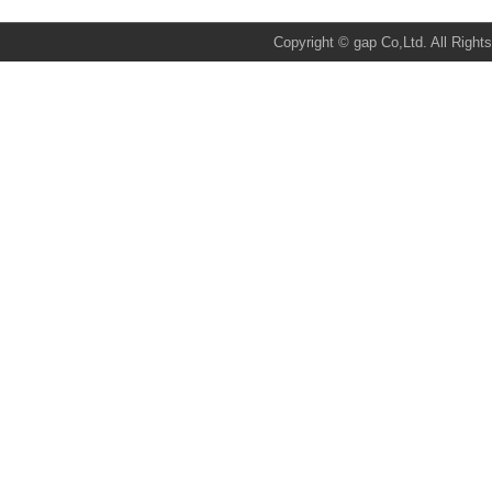
Total:1672 Today:17 Yesterday:58
Copyright © gap Co,Ltd. All Right