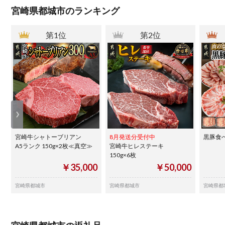
宮崎県都城市のランキング
第1位
第2位
宮崎牛シャトーブリアン
8月発送分受付中
黒豚食べ
A5ランク 150g×2枚≪真空≫
宮崎牛ヒレステーキ
150g×6枚
￥35,000
￥50,000
宮崎県都城市
宮崎県都城市
宮崎県都