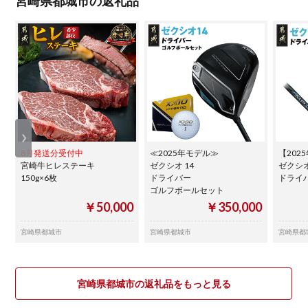
宮崎県都城市の返礼品
8月発送分受付中
≪2025年モデル≫
【202
宮崎牛ヒレステーキ
ゼクシオ 14
ゼクシオ
150g×6枚
ドライバー
ドライ
ゴルフボールセット
￥50,000
￥350,000
宮崎県都城市
宮崎県都城市
宮崎県都
宮崎県都城市の返礼品をもっと見る