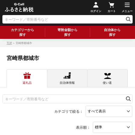
ログイン
カート
メニュー
カテゴリーから
寄附金額から
自治体から
探す
探す
探す
TOP
＞ 宮崎県都城市
宮崎県都城市
返礼品
自治体情報
使い道
カテゴリで絞る：
表示順：