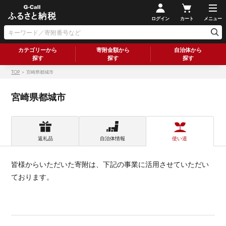
ログイン
カート
メニュー
カテゴリーから
寄附金額から
自治体から
探す
探す
探す
TOP
＞ 宮崎県都城市
宮崎県都城市
返礼品
自治体情報
使い道
皆様からいただいた寄附は、下記の事業に活用させていただい
ております。