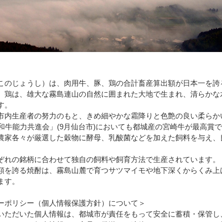
加西市
神戸市
宍粟市
兵庫県
新温泉町
このじょうし）は、肉用牛、豚、鶏の合計畜産算出額が日本一を誇
、鶏は、雄大な霧島連山の自然に囲まれた大地で生まれ、清らかな
す。
市内生産者の努力のもと、きめ細やかな霜降りと色艶の良い柔らか
国和牛能力共進会」(9月仙台市)においても都城産の宮崎牛が最高賞
農家各々が厳選した穀物に酵母、乳酸菌などを加えた飼料を与え、
ぞれの銘柄に合わせて独自の飼料や飼育方法で生産されています。
額を誇る焼酎は、霧島山麓で育つサツマイモや地下深くからくみ上
ます。
ーポリシー（個人情報保護方針）について＞
いただいた個人情報は、都城市が責任をもって安全に蓄積・保管し