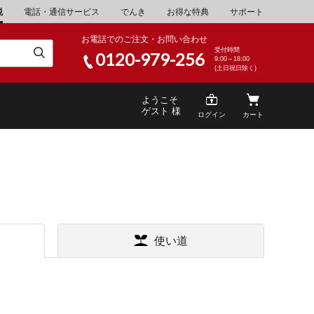
税
電話・通信サービス
でんき
お得な特典
サポート
お電話でのご注文・お問い合わせ
受付時間
0120-979-256
9:00～18:00
(土日祝日除く)
ようこそ
ゲスト 様
ログイン
カート
米
\30,001～40,000
使い道
山県
湯浅町
酒
\200,001～500,000
家電・AV機器
\10,000,001～
山県
笠岡市
キッチン用品