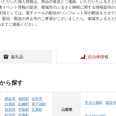
いただいた個人情報は、商品の発送とご連絡、いただいたふるさと
連イベント情報の提供、都城市のふるさと納税に関する情報提供の
手段としては、電子メールの配信やパンフレット等の郵送をさせて
信・郵送の停止等のご希望がございましたら、都城市ふるさと納税担当(0986-
o.jp )までご連絡ください。
返礼品
自治体情報
から探す
網走市
池田町
石狩市
市川三郷町
笛吹
白老町
白糠町
弟子屈町
登別市
平取町
広尾町
山梨県
紋別市
別海町