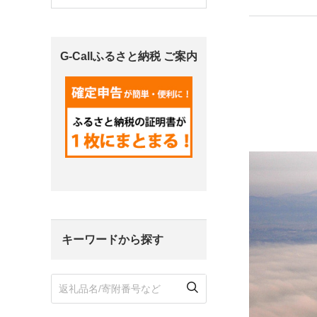
宮城県
気仙沼市
家具
G-Callふるさと納税 ご案内
山形県
東根市
南陽市
三川町
定期便
茨城県
下妻市
栃木県
大田原市
鹿沼市
千葉県
九十九里町
埼玉県
北本市
キーワードから探す
神奈川県
鎌倉市
横浜市
新潟県
南魚沼市
富山県
魚津市
氷見市