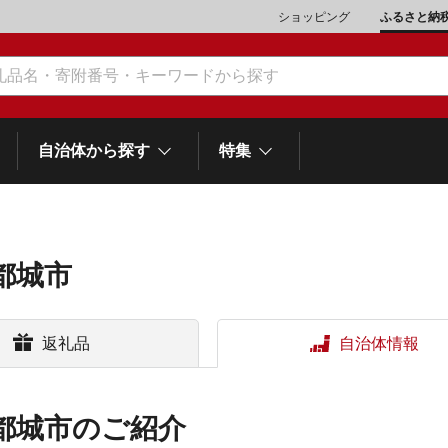
ショッピング
ふるさと納
自治体から探す
特集
都城市
肉類（鶏・豚・他）
\10,001～20,000
魚介類
\20,001～30,000
市川三郷町
笛吹市
町
返礼品
自治体情報
山梨県
和歌
スイーツ
\50,001～100,000
野菜
\100,001～200,000
富士河口湖町
士町
他食品
\1,000,001～5,000,000
旅行券・食事券
\5,000,001～10,000,000
都城市のご紹介
熱海市
伊豆市
御殿場市
岡
静岡県
スポーツ・アウトドア
雑貨・日用品