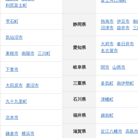
富士河口湖町
利尻富士町
雫石町
熱海市
伊豆市
御
静岡県
沼津市
袋井市
三
気仙沼市
大府市
春日井市
愛知県
名古屋市
東根市
南陽市
三川町
岐阜県
関市
山県市
下妻市
三重県
多気町
南伊勢町
大田原市
鹿沼市
石川県
津幡町
九十九里町
福井県
越前町
北本市
滋賀県
近江八幡市
高島
鎌倉市
横浜市