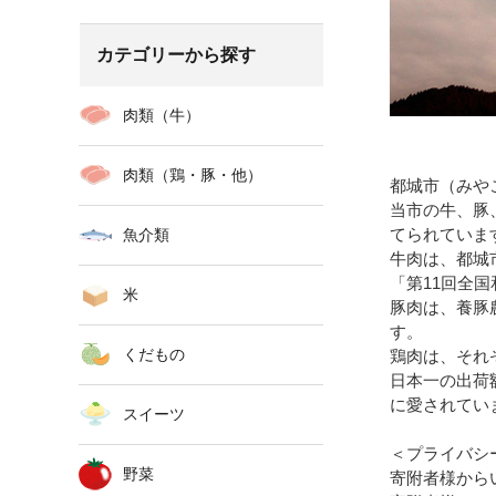
カテゴリーから探す
肉類（牛）
肉類（鶏・豚・他）
都城市（みや
当市の牛、豚
てられていま
魚介類
牛肉は、都城
「第11回全
米
豚肉は、養豚
す。
くだもの
鶏肉は、それ
日本一の出荷
に愛されてい
スイーツ
＜プライバシ
野菜
寄附者様から