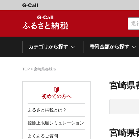
カテゴリから探す
寄附金額から探す
TOP
> 宮崎県都城市
カテゴリーから探す
寄附金額から探す
自治体から探す
特集
宮崎県
肉類（牛）
～\10,000
初めての方へ
網走市
池田町
石狩市
白老町
白糠町
弟子屈
北海道
ふるさと納税とは？
くだもの
\40,001～50,000
登別市
平取町
広尾町
紋別市
別海町
利尻富
控除上限額シミュレーション
ドリンク
\500,001～1,000,000
宮崎県
岩手県
雫石町
よくあるご質問
寝具