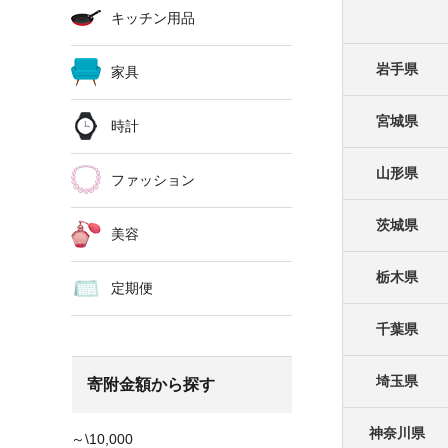
キッチン用品
岩手県
家具
宮城県
時計
山形県
ファッション
茨城県
美容
栃木県
定期便
千葉県
埼玉県
寄附金額から探す
神奈川県
～\10,000