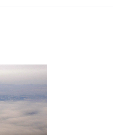
根県
海士町
美容
口県
岩国市
下関市
知県
芸西村
岡県
大川市
本県
高森町
分県
玖珠町
崎県
延岡市
都城市
島県
東串良町
縄県
恩納村