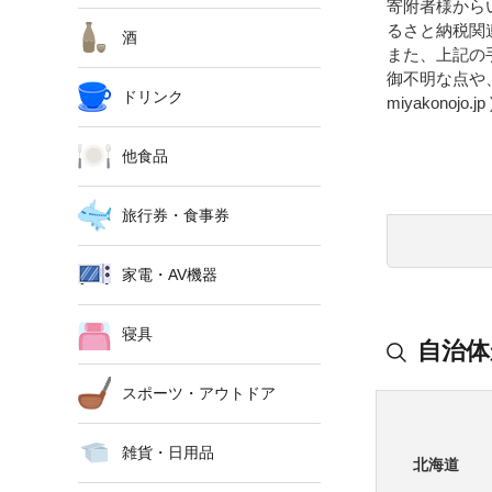
寄附者様から
るさと納税関
酒
また、上記の
御不明な点や、配
ドリンク
miyakonoj
他食品
旅行券・食事券
家電・AV機器
寝具
自治体
スポーツ・アウトドア
雑貨・日用品
北海道