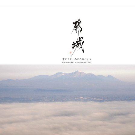
沼津市
袋井市
三島市
島
時計
ファッション
大府市
春日井市
名古屋市
愛知県
山
岐阜県
関市
山県市
高
三重県
多気町
南伊勢町
福
石川県
津幡町
熊
福井県
越前町
大
滋賀県
近江八幡市
高島市
宮
京都府
亀岡市
京都市
鹿児
大阪府
堺市
大東市
沖