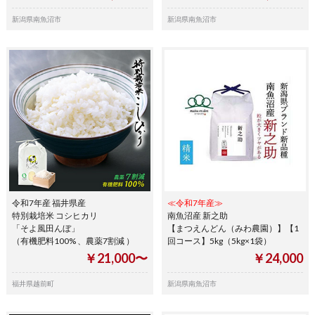
新潟県南魚沼市
新潟県南魚沼市
令和7年産 福井県産
≪令和7年産≫
特別栽培米 コシヒカリ
南魚沼産 新之助
「そよ風田んぼ」
【まつえんどん（みわ農園）】【1
（有機肥料100% 、農薬7割減 ）
回コース】5kg（5kg×1袋）
￥21,000〜
￥24,000
福井県越前町
新潟県南魚沼市