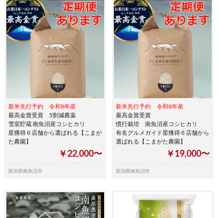
新米先行予約 令和8年産
新米先行予約 令和8年産
最高金賞受賞 5割減農薬
最高金賞受賞
雪室貯蔵 南魚沼産コシヒカリ
慣行栽培 南魚沼産コシヒカリ
星獲得６店舗から選ばれる【こまが
有名グルメガイド星獲得６店舗から
た農園】
選ばれる【こまがた農園】
￥22,000〜
￥19,000〜
新潟県南魚沼市
新潟県南魚沼市