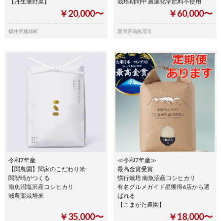
【丹生膳野菜】
栽培期間中 農薬化学肥料不使用
￥20,000〜
￥60,000〜
福井県越前町
新潟県南魚沼市
令和7年産
≪令和7年産≫
【関農園】関家のこだわり米
最高金賞受賞
関智晴がつくる
慣行栽培 南魚沼産コシヒカリ
南魚沼塩沢産コシヒカリ
有名グルメガイド星獲得6店から選
減農薬栽培米
ばれる
【こまがた農園】
￥35,000〜
￥18,000〜