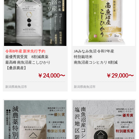
令和8年産 新米先行予約
JAみなみ魚沼 令和7年産
最優秀賞受賞 8割減農薬
特別栽培米
最高峰 南魚沼産こしひかり
南魚沼産コシヒカリ 8割減
【桑原農産】
￥24,000〜
￥29,000〜
新潟県南魚沼市
新潟県南魚沼市