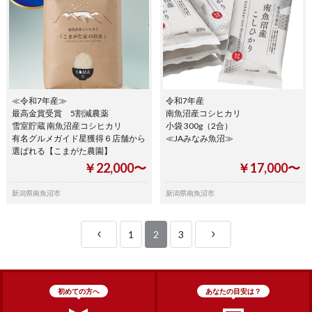
≪令和7年産≫
令和7年産
最高金賞受賞 5割減農薬
南魚沼産コシヒカリ
雪室貯蔵 南魚沼産コシヒカリ
小袋 300g（2合）
有名グルメガイド星獲得６店舗から
≪JAみなみ魚沼≫
選ばれる【こまがた農園】
￥22,000〜
￥17,000〜
新潟県南魚沼市
新潟県南魚沼市
1
2
3
初めての方へ
あなたの目安は？