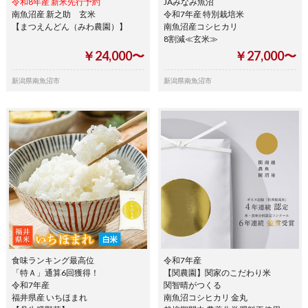
令和8年産 新米先行予約
JAみなみ魚沼
南魚沼産 新之助 玄米
令和7年産 特別栽培米
【まつえんどん（みわ農園）】
南魚沼産コシヒカリ
8割減≪玄米≫
￥24,000〜
￥27,000〜
新潟県南魚沼市
新潟県南魚沼市
食味ランキング最高位
令和7年産
「特Ａ」通算6回獲得！
【関農園】関家のこだわり米
令和7年産
関智晴がつくる
福井県産 いちほまれ
南魚沼コシヒカリ 金丸