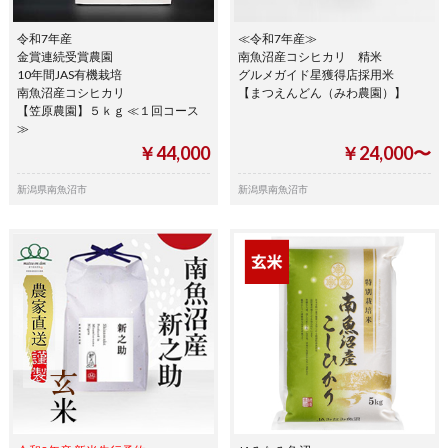
令和7年産
≪令和7年産≫
金賞連続受賞農園
南魚沼産コシヒカリ 精米
10年間JAS有機栽培
グルメガイド星獲得店採用米
南魚沼産コシヒカリ
【まつえんどん（みわ農園）】
【笠原農園】５ｋｇ ≪１回コース
≫
￥44,000
￥24,000〜
新潟県南魚沼市
新潟県南魚沼市