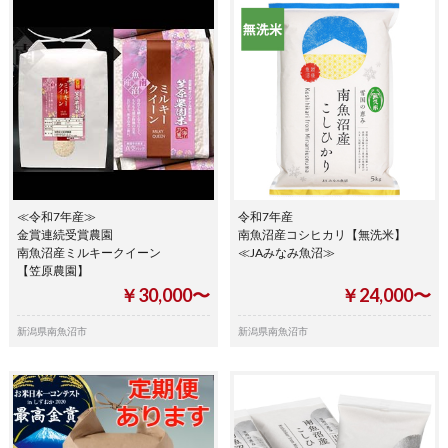
≪令和7年産≫
令和7年産
金賞連続受賞農園
南魚沼産コシヒカリ【無洗米】
南魚沼産ミルキークイーン
≪JAみなみ魚沼≫
【笠原農園】
￥30,000〜
￥24,000〜
新潟県南魚沼市
新潟県南魚沼市