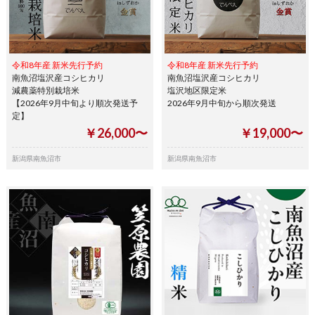
令和8年産 新米先行予約
令和8年産 新米先行予約
南魚沼塩沢産コシヒカリ
南魚沼塩沢産コシヒカリ
減農薬特別栽培米
塩沢地区限定米
【2026年9月中旬より順次発送予
2026年9月中旬から順次発送
定】
￥26,000〜
￥19,000〜
新潟県南魚沼市
新潟県南魚沼市