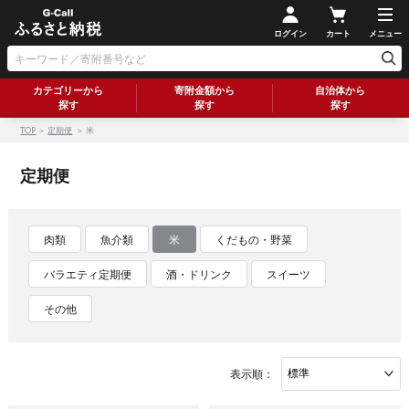
ログイン
カート
メニュー
カテゴリーから
寄附金額から
自治体から
探す
探す
探す
TOP
＞
定期便
＞ 米
定期便
肉類
魚介類
米
くだもの・野菜
バラエティ定期便
酒・ドリンク
スイーツ
その他
表示順：