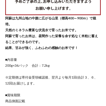
阿蘇は九州山地の中腹に広がる山里（標高400～900ｍ）で栽
培。
天然のミネラル豊富な伏流水で育ったお米です。
阿蘇で育ったお米は、昼間作った栄養を余す処なく米粒に蓄え
ることができるのです。
結果、甘みが強く、ふわふわの感触のお米です！
■内容量
200g×36パック 合計：7.2kg
※定期便は寄付金受領確認後、翌月より毎月1回(合計３、６、
12回)お届けします。
■賞味期限
商品側面記載