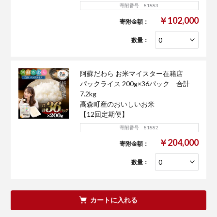
寄附番号 81883
￥102,000
寄附金額：
数量：
阿蘇だわら お米マイスター在籍店
パックライス 200g×36パック 合計
7.2kg
高森町産のおいしいお米
【12回定期便】
寄附番号 81882
￥204,000
寄附金額：
数量：
カートに入れる