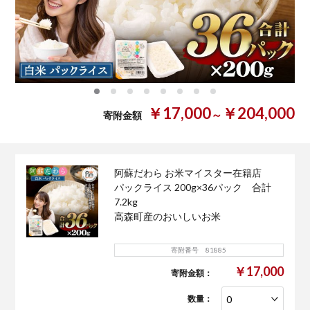
0
1
2
3
4
5
6
7
￥17,000
￥204,000
～
寄附金額
阿蘇だわら お米マイスター在籍店
パックライス 200g×36パック 合計
7.2kg
高森町産のおいしいお米
寄附番号 81885
￥17,000
寄附金額：
数量：