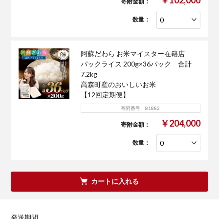
寄附金額：
数量：
阿蘇だわら お米マイスター在籍店
パックライス 200g×36パック 合計
7.2kg
高森町産のおいしいお米
【12回定期便】
寄附番号 81882
￥204,000
寄附金額：
数量：
カートに入れる
発送期間