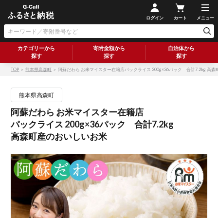
ログイン
カート
メニュー
カテゴリーから
寄附金額から
自治体から
探す
探す
探す
TOP
＞
熊本県高森町
＞ 阿蘇だわら お米マイスター在籍店パックライス 200g×36パック 合計7.2kg 
熊本県高森町
阿蘇だわら お米マイスター在籍店
パックライス 200g×36パック 合計7.2kg
高森町産のおいしいお米