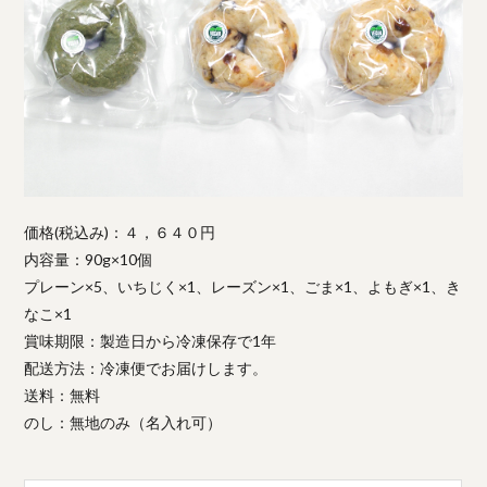
価格(税込み)：４，６４０円
内容量：90g×10個
プレーン×5、いちじく×1、レーズン×1、ごま×1、よもぎ×1、き
なこ×1
賞味期限：製造日から冷凍保存で1年
配送方法：冷凍便でお届けします。
送料：無料
のし：無地のみ（名入れ可）