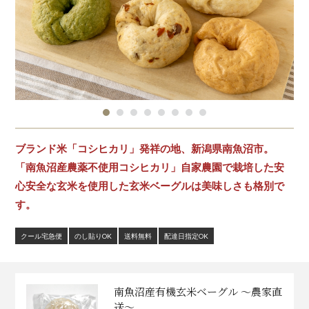
ブランド米「コシヒカリ」発祥の地、新潟県南魚沼市。
「南魚沼産農薬不使用コシヒカリ」自家農園で栽培した安
心安全な玄米を使用した玄米ベーグルは美味しさも格別で
す。
クール宅急便
のし貼りOK
送料無料
配達日指定OK
南魚沼産有機玄米ベーグル ～農家直
送～