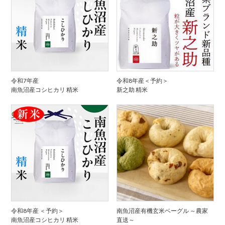
令和7年産
令和8年産＜予約＞
南魚沼産コシヒカリ 精米
新之助 精米
令和8年産 ＜予約＞
南魚沼産有機玄米ベーグル ～農家
南魚沼産コシヒカリ 精米
直送～