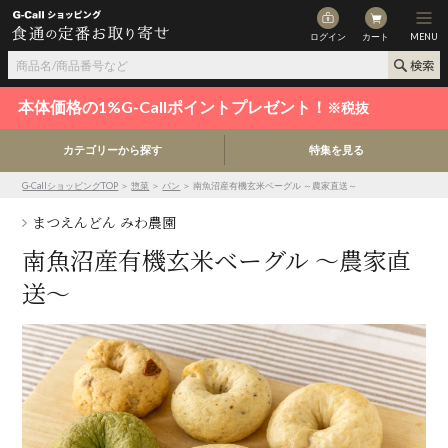
ログイン
カート
MENU
本体価格の1%G-Callポイントプレゼント！
※税抜
カテゴリーから探す
特集を見る
G-CallショッピングTOP
＞
惣菜
＞
パン
＞ 南魚沼産有機玄米ベーグル ～農家直送～
まつえんどん みわ農園
南魚沼産有機玄米ベーグル ～農家直
送～