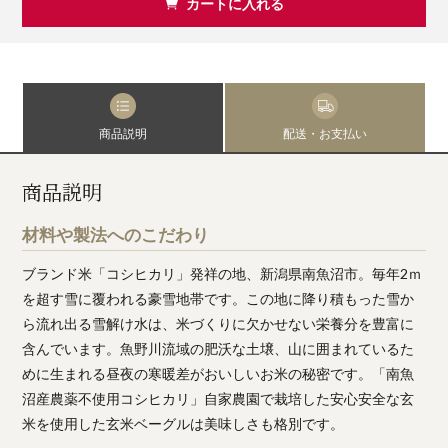
カートに入れる
商品説明
配送・お支払い
商品説明
材料や製法へのこだわり
ブランド米「コシヒカリ」発祥の地、新潟県南魚沼市。毎年2ｍ
を超す雪に覆われる豪雪地帯です。この地に降り積もった雪か
ら流れ出る雪解け水は、米づくりに欠かせない栄養分を豊富に
含んでいます。魚野川流域の肥沃な土壌、山に囲まれているた
めに生まれる昼夜の寒暖差がおいしいお米の秘密です。「南魚
沼産農薬不使用コシヒカリ」自家農園で栽培した安心安全な玄
米を使用した玄米ベーグルは美味しさも格別です。