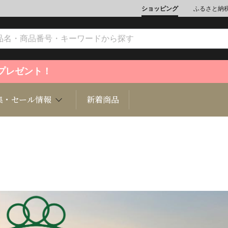
ショッピング
ふるさと納
ントプレゼント！
集・セール情報
新着商品
文化
魚介類
ジュエリー
肉類
インテリ
ション
総菜
定期購読雑誌
麺類/つ
書籍