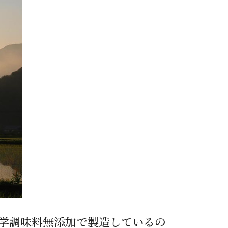
蜂蜜
パン
防災関連
り寄せ
健康/美容
学調味料無添加で製造しているの