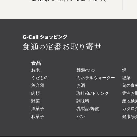
食品
お米
麺類/つゆ
鍋
くだもの
ミネラルウォーター
総菜
魚介類
お酒
旬の食
肉類
珈琲/茶/ドリンク
豊洲お
野菜
調味料
産地検
洋菓子
乳製品/蜂蜜
カタロ
和菓子
パン
健康/美