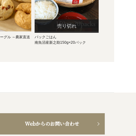
ーグル ～農家直送
パックごはん
南魚沼産新之助150g×20パック
Webからのお問い合わせ