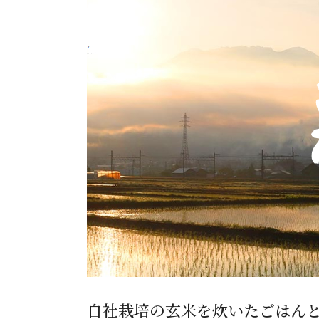
お酒
家電
珈琲/茶
キッズ
鍋
健康/美容
旬の食
ペット
産地検索
自社栽培の玄米を炊いたごはん