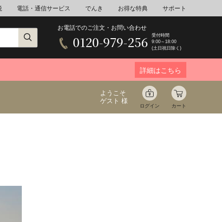
税
電話・通信サービス
でんき
お得な特典
サポート
お電話でのご注文・お問い合わせ
受付時間
0120-979-256
9:00～18:00
(土日祝日除く)
詳細はこちら
ようこそ
ゲスト 様
ログイン
カート
ア
野菜
花束ギフト
ゆ
ミネラルウォーター
音楽