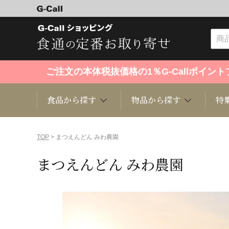
ご注文の本体税抜価格の1％G-Callポイ
食品から探す
物品から探す
特
食品から探す
物品から探す
特集・セール情報
TOP
> まつえんどん みわ農園
まつえんどん みわ農園
くだもの
趣味・雑貨
お米
芸能・
洋菓子
キッチン用品
和菓子
ファッ