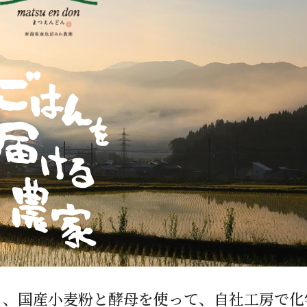
/ドリンク
ベビー
調味料
伝統工芸
乳製品/
事務用品
材
関連
ギフト
豊洲お取
と、国産小麦粉と酵母を使って、自社工房で化