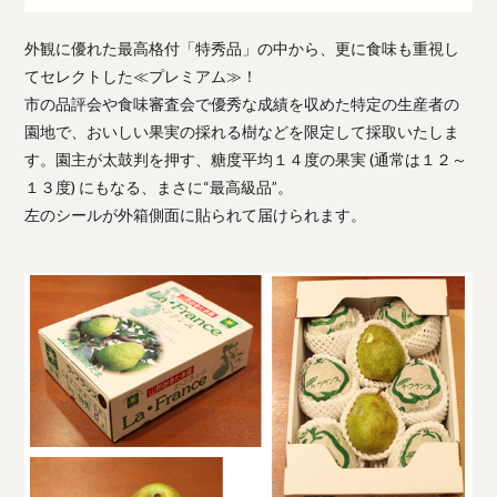
外観に優れた最高格付「特秀品」の中から、更に食味も重視し
てセレクトした≪プレミアム≫！
市の品評会や食味審査会で優秀な成績を収めた特定の生産者の
園地で、おいしい果実の採れる樹などを限定して採取いたしま
す。園主が太鼓判を押す、糖度平均１４度の果実 (通常は１２～
１３度) にもなる、まさに“最高級品”。
左のシールが外箱側面に貼られて届けられます。