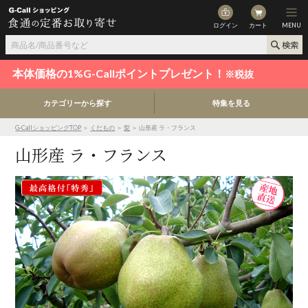
ログイン
カート
MENU
本体価格の1%G-Callポイントプレゼント！
※税抜
カテゴリーから探す
特集を見る
G-CallショッピングTOP
＞
くだもの
＞
梨
＞ 山形産 ラ・フランス
山形産 ラ・フランス