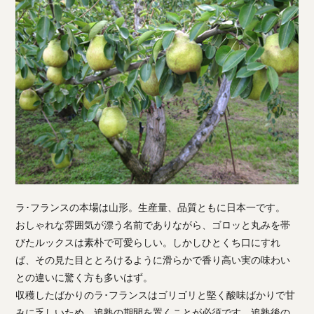
ラ･フランスの本場は山形。生産量、品質ともに日本一です。
おしゃれな雰囲気が漂う名前でありながら、ゴロッと丸みを帯
びたルックスは素朴で可愛らしい。しかしひとくち口にすれ
ば、その見た目ととろけるように滑らかで香り高い実の味わい
との違いに驚く方も多いはず。
収穫したばかりのラ･フランスはゴリゴリと堅く酸味ばかりで甘
みに乏しいため、追熟の期間を置くことが必須です。追熟後の