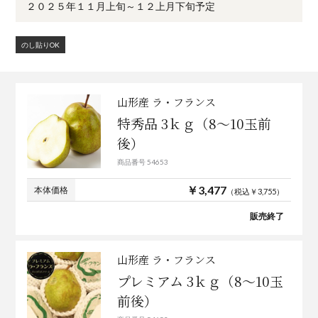
２０２５年１１月上旬～１２上月下旬予定
のし貼りOK
山形産 ラ・フランス
特秀品 3ｋｇ（8～10玉前
後）
商品番号 54653
￥3,477
本体価格
（税込￥3,755）
販売終了
山形産 ラ・フランス
プレミアム 3ｋｇ（8～10玉
前後）