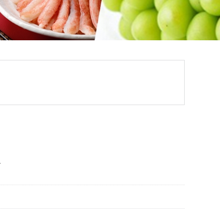
根県
海士町
美容
口県
岩国市
下関市
知県
芸西村
岡県
大川市
本県
高森町
分県
玖珠町
。
崎県
延岡市
都城市
島県
東串良町
縄県
恩納村