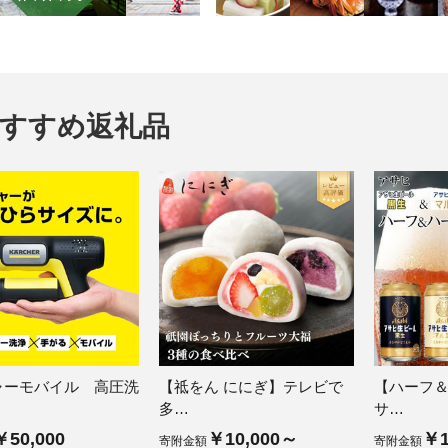
すすめ返礼品
ャーモバイル 高圧洗
【祗をん ににぎ】テレビで
【ハーフ
多…
サ…
￥50,000
￥10,000～
￥1
寄附金額
寄附金額