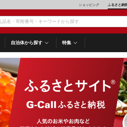
ショッピング
ふるさと納
自治体から探す
特集
肉類（鶏・豚・他）
\10,001～20,000
魚介類
\20,001～30,000
市川三郷町
笛吹市
町
山梨県
和歌
スイーツ
\50,001～100,000
野菜
\100,001～200,000
富士河口湖町
士町
他食品
\1,000,001～5,000,000
旅行券・食事券
\5,000,001～10,000,000
熱海市
伊豆市
御殿場市
岡
静岡県
スポーツ・アウトドア
雑貨・日用品