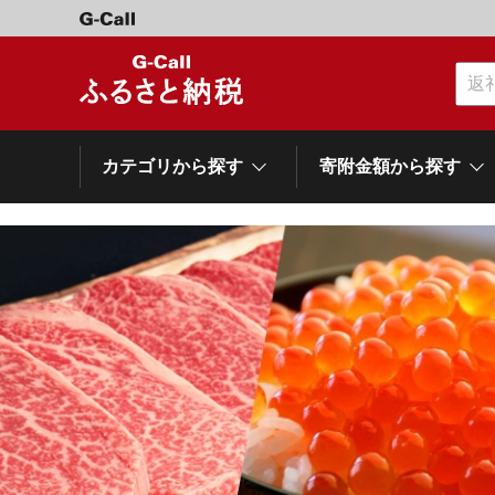
カテゴリから探す
寄附金額から探す
カテゴリーから探す
寄附金額から探す
自治体から探す
特集
肉類（牛）
～\10,000
網走市
池田町
石狩市
白老町
白糠町
弟子屈
北海道
くだもの
\40,001～50,000
登別市
平取町
広尾町
紋別市
別海町
利尻富
ドリンク
\500,001～1,000,000
岩手県
雫石町
寝具