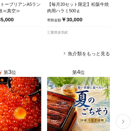
トーブリアンA5ラン
【毎月20セット限定】松阪牛焼
牛タン
×2枚≪真空≫
肉用ハラミ500ｇ
おやフ
5,000
￥30,000
寄附金額
寄附金額
三重県多気町
静岡県沼
魚介類をもっと見る
3
4
第
位
第
位