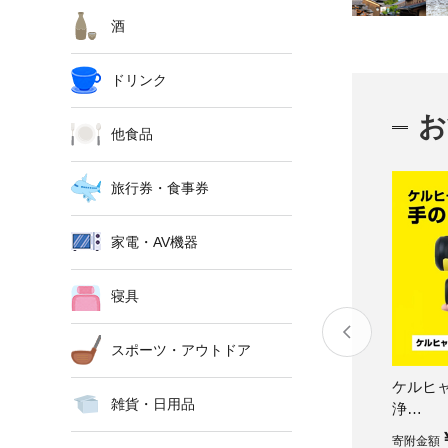
酒
ドリンク
お
他食品
旅行券・食事券
家電・AV機器
寝具
スポーツ・アウトドア
善寺温泉】あさば旅館宿
ReFaEPI COOLリフ…
ケルヒ
雑貨・日用品
浄…
￥350,000～
￥228,000
額
寄附金額
寄附金額