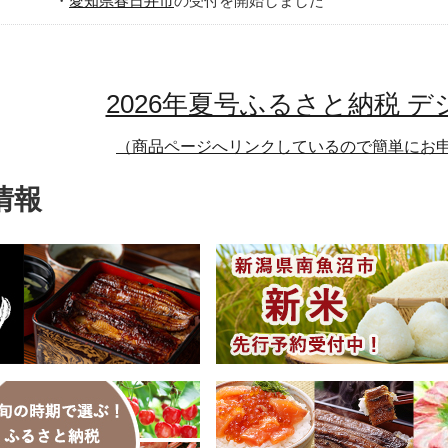
・
愛知県春日井市
の受付を開始しました
加西市
神戸市
宍粟市
兵庫県
新温泉町
2026年夏号ふるさと納税 
（商品ページへリンクしているので簡単にお
情報