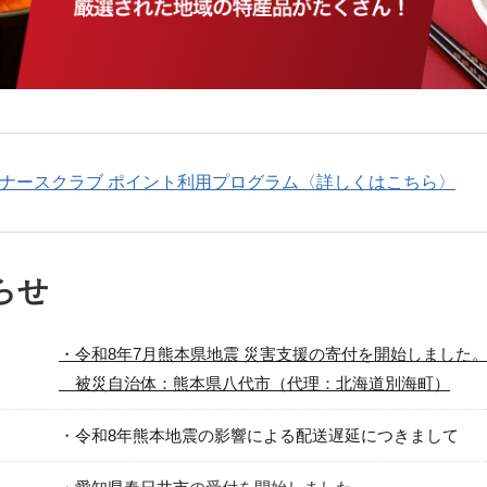
沼津市
袋井市
三島市
島
時計
ファッション
大府市
春日井市
名古屋市
愛知県
山
岐阜県
関市
山県市
高
ナースクラブ ポイント利用プログラム〈詳しくはこちら〉
三重県
多気町
南伊勢町
福
石川県
津幡町
熊
らせ
福井県
越前町
大
・令和8年7月熊本県地震 災害支援の寄付を開始しました
滋賀県
近江八幡市
高島市
宮
被災自治体：熊本県八代市（代理：北海道別海町）
京都府
亀岡市
京都市
鹿児
・
令和8年熊本地震の影響による配送遅延につきまして
大阪府
堺市
大東市
沖