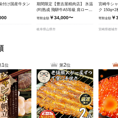
味付け国産牛タン
期間限定【豊吉屋精肉店】 氷温
宮崎牛シャ
(R)熟成 飛騨牛A5等級 肩ロース
ク 150g
肉すき焼き用900g(450gx2パッ
000
￥34,000〜
￥3
寄附金額
寄附金額
ク)
岐阜県山県市
宮崎県都城市
類
1
2
第
位
第
位