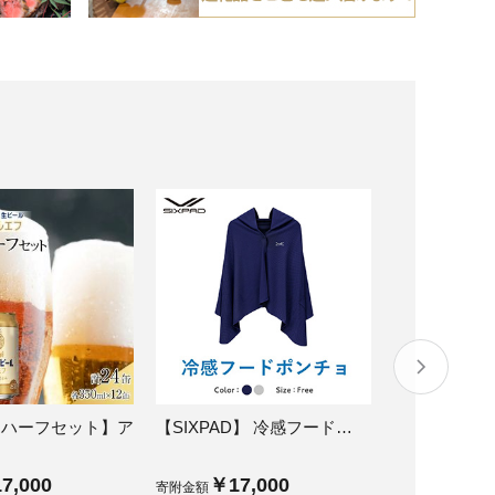
＆ハーフセット】ア
【SIXPAD】 冷感フード…
【気仙沼ほて
ス…
7,000
￥17,000
￥21
寄附金額
寄附金額