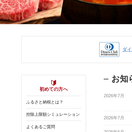
宮城県
気仙沼市
家具
山形県
東根市
南陽市
三川町
定期便
茨城県
下妻市
ダイ
栃木県
大田原市
鹿沼市
千葉県
九十九里町
お知
埼玉県
北本市
初めての方へ
2026年7月
神奈川県
鎌倉市
横浜市
ふるさと納税とは？
控除上限額シミュレーション
新潟県
南魚沼市
2026年7月
よくあるご質問
富山県
魚津市
氷見市
2026年6月