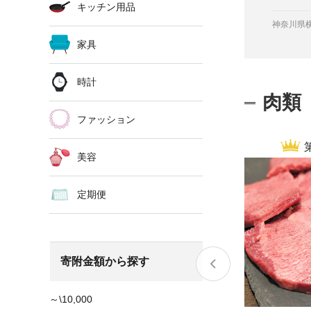
キッチン用品
伊豆市
愛知県名古屋市
神奈川県
家具
時計
肉類
ファッション
美容
定期便
寄附金額から探す
～\10,000