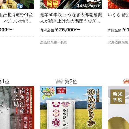
組合北海道野付産
創業50年以上 うなぎ太郎老舗職
いくら 醤
）＜ジャンボほた
人が焼き上げた大隅産うなぎ 蒲
＞
焼き
000〜
￥26,000〜
￥1
寄附金額
寄附金額
鹿児島県東串良町
北海道白糠町
1
2
第
位
第
位