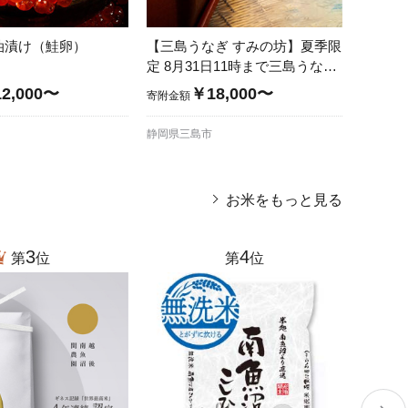
油漬け（鮭卵）
【三島うなぎ すみの坊】夏季限
越前作
定 8月31日11時まで三島うなぎ
け】生
の蒲焼き（真空パック）
大トロ
2,000〜
￥18,000〜
寄附金額
寄附金額
静岡県三島市
福井県越
お米をもっと見る
3
4
第
位
第
位