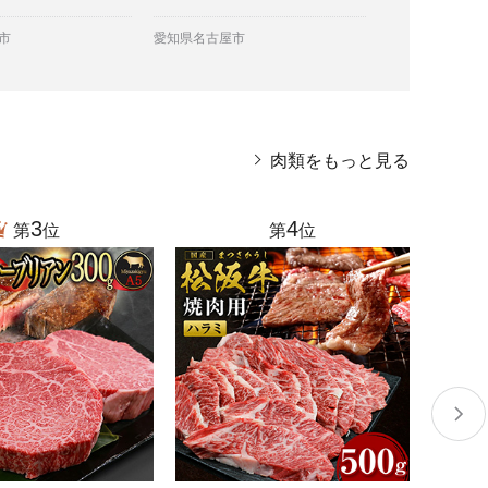
市
愛知県名古屋市
宮城県気仙沼市
肉類をもっと見る
3
4
第
位
第
位