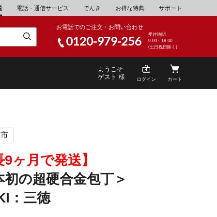
税
電話・通信サービス
でんき
お得な特典
サポート
お電話でのご注文・お問い合わせ
受付時間
0120-979-256
9:00～18:00
(土日祝日除く)
ようこそ
ゲスト 様
ログイン
カート
関市
米
\30,001～40,000
山県
湯浅町
長9ヶ月で発送】
酒
\200,001～500,000
本初の超硬合金包丁＞
山県
笠岡市
家電・AV機器
\10,000,001～
EKI：三徳
根県
海士町
キッチン用品