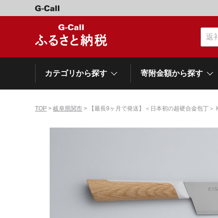
カテゴリから探す
寄附金額から探す
TOP
>
岐阜県関市
> 【最長9ヶ月で発送】＜日本初の超硬合金包丁＞ KI
カテゴリーから探す
寄附金額から探す
自治体から探す
特集
肉類（牛）
～\10,000
網走市
池田町
石狩市
白老町
白糠町
弟子屈
北海道
くだもの
\40,001～50,000
登別市
平取町
広尾町
紋別市
別海町
利尻富
ドリンク
\500,001～1,000,000
岩手県
雫石町
寝具