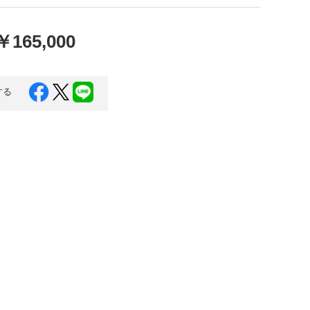
口県
岩国市
下関市
美容
￥165,000
知県
芸西村
岡県
大川市
する
本県
高森町
分県
玖珠町
崎県
延岡市
都城市
島県
東串良町
縄県
恩納村