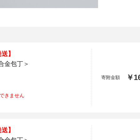
加西市
神戸市
宍粟市
兵庫県
新温泉町
発送】
合金包丁＞
￥16
寄附金額
できません
発送】