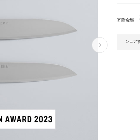
大府市
春日井市
名古屋市
山
愛知県
時計
ファッション
寄附金額
高
岐阜県
関市
山県市
福
シェア
三重県
多気町
南伊勢町
熊
石川県
津幡町
大
福井県
越前町
宮
滋賀県
近江八幡市
高島市
鹿児
京都府
亀岡市
京都市
沖
大阪府
堺市
大東市