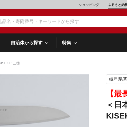
ショッピング
ふるさと納
自治体から探す
特集
SEKI：三徳
岐阜県
肉類（鶏・豚・他）
\10,001～20,000
魚介類
\20,001～30,000
市川三郷町
笛吹市
和歌
山梨県
【最
町
富士河口湖町
スイーツ
\50,001～100,000
野菜
\100,001～200,000
＜日
岡
士町
熱海市
伊豆市
御殿場市
静岡県
他食品
\1,000,001～5,000,000
旅行券・食事券
\5,000,001～10,000,000
KIS
沼津市
袋井市
三島市
島
スポーツ・アウトドア
雑貨・日用品