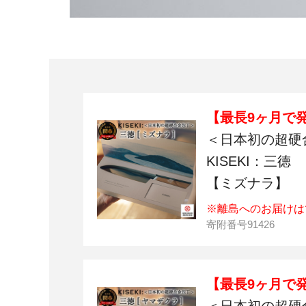
【最長9ヶ月で
＜日本初の超硬
KISEKI：三徳
【ミズナラ】
※離島へのお届けは
寄附番号
91426
【最長9ヶ月で