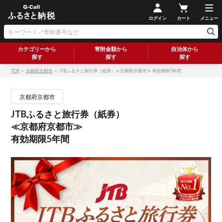
ログイン
カート
メニュー
カテゴリーから
寄附金額から
自治体から
探す
探す
探す
TOP
＞
京都府京都市
＞ JTBふるさと旅行券（紙券）≪京都府京都市≫ 有効期限5年間
京都府京都市
JTBふるさと旅行券（紙券）
≪京都府京都市≫
有効期限5年間