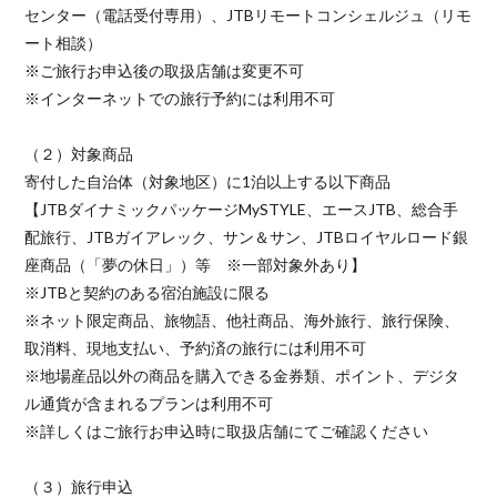
センター（電話受付専用）、JTBリモートコンシェルジュ（リモ
ート相談）
※ご旅行お申込後の取扱店舗は変更不可
※インターネットでの旅行予約には利用不可
（２）対象商品
寄付した自治体（対象地区）に1泊以上する以下商品
【JTBダイナミックパッケージMySTYLE、エースJTB、総合手
配旅行、JTBガイアレック、サン＆サン、JTBロイヤルロード銀
座商品（「夢の休日」）等 ※一部対象外あり】
※JTBと契約のある宿泊施設に限る
※ネット限定商品、旅物語、他社商品、海外旅行、旅行保険、
取消料、現地支払い、予約済の旅行には利用不可
※地場産品以外の商品を購入できる金券類、ポイント、デジタ
ル通貨が含まれるプランは利用不可
※詳しくはご旅行お申込時に取扱店舗にてご確認ください
（３）旅行申込