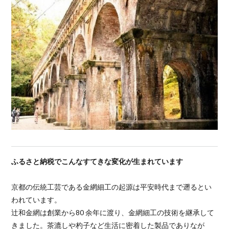
ふるさと納税でこんなすてきな変化が生まれています
京都の伝統工芸である金網細工の起源は平安時代まで遡るとい
われています。
辻和金網は創業から80 余年に渡り、金網細工の技術を継承して
きました。茶漉しや杓子など生活に密着した製品でありなが