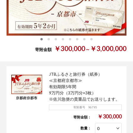
0
1
2
3
4
5
6
7
￥300,000
￥3,000,000
～
寄附金額
JTBふるさと旅行券（紙券）
≪京都府京都市≫
有効期限5年間
9万円分（3万円分×3枚）
※佐川急便の貴重品でお送りします。
寄附番号 96795
￥300,000
寄附金額：
数量：