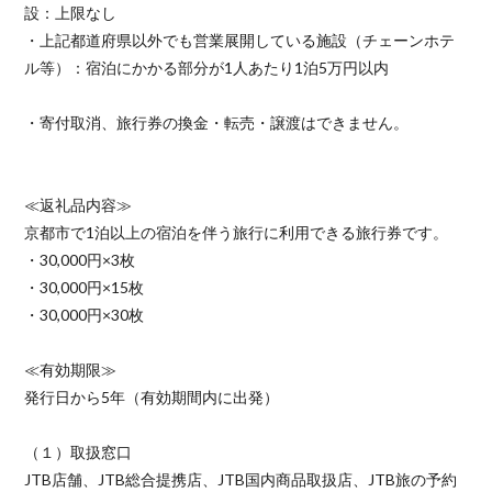
設：上限なし
・上記都道府県以外でも営業展開している施設（チェーンホテ
ル等）：宿泊にかかる部分が1人あたり1泊5万円以内
・寄付取消、旅行券の換金・転売・譲渡はできません。
≪返礼品内容≫
京都市で1泊以上の宿泊を伴う旅行に利用できる旅行券です。
・30,000円×3枚
・30,000円×15枚
・30,000円×30枚
≪有効期限≫
発行日から5年（有効期間内に出発）
（１）取扱窓口
JTB店舗、JTB総合提携店、JTB国内商品取扱店、JTB旅の予約