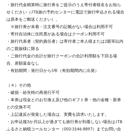
・旅行代金精算時に旅行券をご提示のうえ寄付者様名をお知ら
せください（JTB旅の予約センターに電話で旅行申込される場合
は原本をご郵送ください）。
※旅行券が未着・注文番号の記載がない場合は利用不可
・寄付自治体に住民票がある場合はクーポン利用不可
・旅行代表者（契約責任者）は寄付者ご本人様または2親等以内
のご親族様に限る
・ご旅行代金の合計が旅行クーポンの合計利用額を下回る場
合、差額返金なし
・有効期間：発行日から5年（有効期間内に出発）
（４）その他
・破損・紛失時の再発行不可
・本券は現金とのお引換え及び他のギフト券・他の金種・新券
との交換不可
・上記違反が発覚した場合は、実費を請求いたします。
・お申込後3か月以上が過ぎても旅行券が到着しない場合はJTB
ふるさと納税コールセンター（050-3146-8897）までお問い合