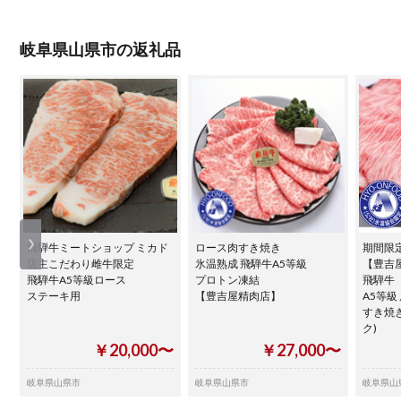
岐阜県山県市の返礼品
飛騨牛ミートショップ ミカド
ロース肉すき焼き
期間限
店主こだわり雌牛限定
氷温熟成 飛騨牛A5等級
【豊吉屋
飛騨牛A5等級ロース
プロトン凍結
飛騨牛
ステーキ用
【豊吉屋精肉店】
A5等級
すき焼き用
ク)
￥20,000〜
￥27,000〜
岐阜県山県市
岐阜県山県市
岐阜県山