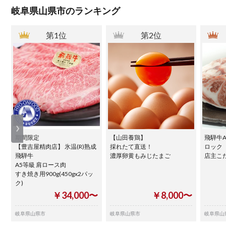
岐阜県山県市のランキング
第1位
第2位
期間限定
【山田養鶏】
飛騨牛
【豊吉屋精肉店】 氷温(R)熟成
採れたて直送！
ロック
飛騨牛
濃厚卵黄もみじたまご
店主こ
A5等級 肩ロース肉
すき焼き用900g(450gx2パッ
ク)
￥34,000〜
￥8,000〜
岐阜県山県市
岐阜県山県市
岐阜県山