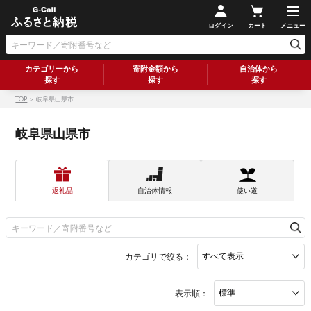
ログイン
カート
メニュー
カテゴリーから
寄附金額から
自治体から
探す
探す
探す
TOP
＞ 岐阜県山県市
岐阜県山県市
返礼品
自治体情報
使い道
カテゴリで絞る：
表示順：