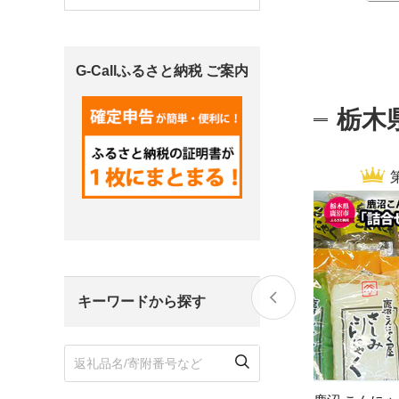
宮城県
気仙沼市
家具
G-Callふるさと納税 ご案内
山形県
東根市
南陽市
三川町
定期便
栃木
茨城県
下妻市
栃木県
大田原市
鹿沼市
千葉県
九十九里町
埼玉県
北本市
キーワードから探す
神奈川県
鎌倉市
横浜市
新潟県
南魚沼市
富山県
魚津市
氷見市