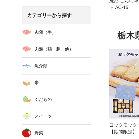
鹿沼 こんにゃ
ト AC-15
カテゴリーから探す
肉類（牛）
栃木
肉類（鶏・豚・他）
魚介類
米
くだもの
スイーツ
ヨックモック 
【期間限定
野菜