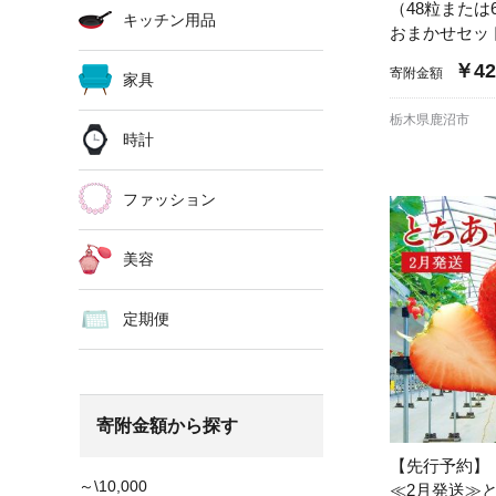
（48粒または
キッチン用品
おまかせセット
￥42
寄附金額
家具
栃木県鹿沼市
時計
ファッション
美容
定期便
寄附金額から探す
【先行予約】
～\10,000
≪2月発送≫