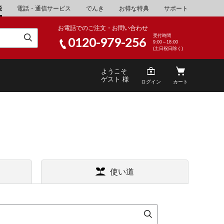
税
電話・通信サービス
でんき
お得な特典
サポート
お電話でのご注文・お問い合わせ
受付時間
0120-979-256
9:00～18:00
(土日祝日除く)
ようこそ
ゲスト 様
ログイン
カート
米
\30,001～40,000
使い道
山県
湯浅町
酒
\200,001～500,000
家電・AV機器
\10,000,001～
山県
笠岡市
キッチン用品