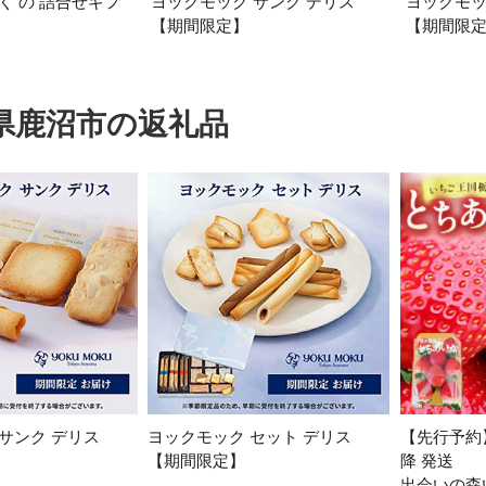
く の 詰合せギフ
ヨックモック サンク デリス
ヨックモッ
【期間限定】
【期間限
加西市
神戸市
宍粟市
兵庫県
新温泉町
県鹿沼市の返礼品
サンク デリス
ヨックモック セット デリス
【先行予約】
】
【期間限定】
降 発送
出会いの森