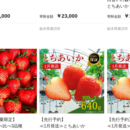
とちあいか 
,000
￥23,000
￥1
寄附金額
寄附金額
栃木県鹿沼市
栃木県鹿沼市
数量限定】
【先行予約】
【先行予約
べ比べ3品種
≪1月発送≫とちあいか
≪1月発送