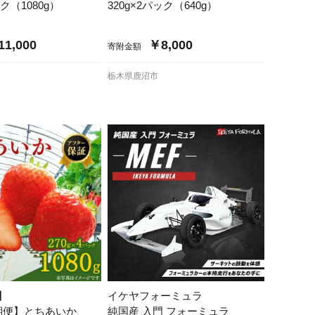
ック（1080g）
320g×2パック（640g）
1,000
￥8,000
寄附金額
栃木県鹿沼市
】
イケヤフォーミュラ
期便】とちあいか
純国産 入門 フォーミュラ