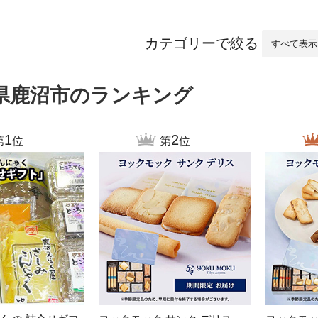
沼津市
袋井市
三島市
島
時計
ファッション
大府市
春日井市
名古屋市
カテゴリーで絞る
愛知県
山
県鹿沼市のランキング
岐阜県
関市
山県市
高
三重県
多気町
南伊勢町
福
1
2
第
位
第
位
石川県
津幡町
熊
福井県
越前町
大
滋賀県
近江八幡市
高島市
宮
京都府
亀岡市
京都市
鹿児
大阪府
堺市
大東市
沖