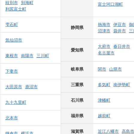
紋別市
別海町
富士河口湖町
利尻富士町
雫石町
熱海市
伊豆市
御
静岡県
沼津市
袋井市
三
気仙沼市
大府市
春日井市
愛知県
名古屋市
東根市
南陽市
三川町
岐阜県
関市
山県市
下妻市
三重県
多気町
南伊勢町
大田原市
鹿沼市
石川県
津幡町
九十九里町
福井県
越前町
北本市
滋賀県
近江八幡市
高島
鎌倉市
横浜市