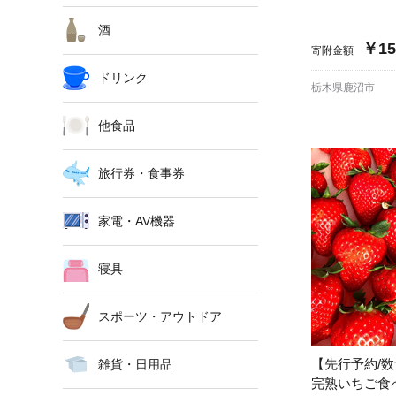
酒
￥15
寄附金額
ドリンク
栃木県鹿沼市
他食品
旅行券・食事券
家電・AV機器
寝具
スポーツ・アウトドア
【先行予約/
雑貨・日用品
完熟いちご食