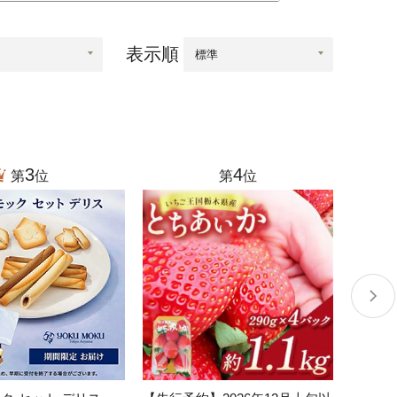
根県
海士町
美容
表示順
口県
岩国市
下関市
知県
芸西村
岡県
大川市
3
4
第
位
第
位
本県
高森町
分県
玖珠町
崎県
延岡市
都城市
島県
東串良町
縄県
恩納村