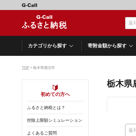
カテゴリから探す
寄附金額から探す
TOP
> 栃木県鹿沼市
カテゴリーから探す
寄附金額から探す
自治体から探す
特集
栃木県
肉類（牛）
～\10,000
初めての方へ
網走市
池田町
石狩市
白老町
白糠町
弟子屈
北海道
ふるさと納税とは？
くだもの
\40,001～50,000
登別市
平取町
広尾町
紋別市
別海町
利尻富
控除上限額シミュレーション
ドリンク
\500,001～1,000,000
岩手県
雫石町
よくあるご質問
寝具