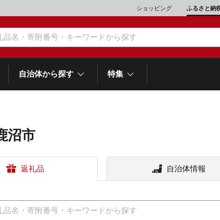
ショッピング
ふるさと納
自治体から探す
特集
鹿沼市
肉類（鶏・豚・他）
\10,001～20,000
魚介類
\20,001～30,000
市川三郷町
笛吹市
町
返礼品
自治体情報
山梨県
和歌
スイーツ
\50,001～100,000
野菜
\100,001～200,000
富士河口湖町
士町
他食品
\1,000,001～5,000,000
旅行券・食事券
\5,000,001～10,000,000
熱海市
伊豆市
御殿場市
岡
静岡県
スポーツ・アウトドア
雑貨・日用品