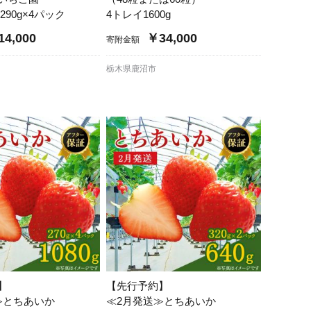
290g×4パック
4トレイ1600g
4,000
￥34,000
寄附金額
栃木県鹿沼市
】
【先行予約】
≫とちあいか
≪2月発送≫とちあいか