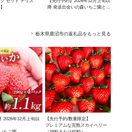
ク セット デリス
【先行予約】2026年12月上旬以
【先行
定】
降 発送出会いの森いちご園とち
ムな完
あいか 290g×4パック
たは60
栃木県鹿沼市の返礼品をもっと見る
2026年12月上旬以
【先行予約/数量限定】
プレミアムな完熟スカイベリー
いちご園
（48粒または60粒）