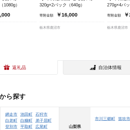
ク（1080g）
320g×2パック（640g）
270g×4パ
,000
￥16,000
￥2
寄附金額
寄附金額
栃木県鹿沼市
栃木県鹿沼市
返礼品
自治体情報
から探す
網走市
池田町
石狩市
市川三郷町
笛吹
白老町
白糠町
弟子屈町
登別市
平取町
広尾町
山梨県