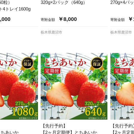
60粒）
320g×2パック（640g）
270g×4パ
4トレイ1600g
,000
￥8,000
￥1
寄附金額
寄附金額
栃木県鹿沼市
栃木県鹿沼市
【先行予約】
【先行予約
とちあいか
【2ヶ月定期便】とちあいか
【2ヶ月定