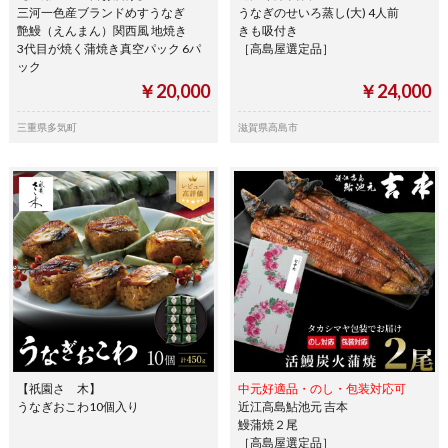
三河一色産ブランドめすうなぎ
うなぎのせいろ蒸し(大) 4人前
艶鰻（えんまん）関西風 地焼き
きも吸付き
3代目が焼く蒲焼き真空パック 6パ
［高島屋選定品］
ック
￥20,000
￥24,000
三重県多気町
滋賀県高島市
【祇園さゝ木】
中元好適品・のし・包装対応可
うなぎおこわ10個入り
近江高島鮎池元 吉本
鰻蒲焼２尾
［高島屋選定品］