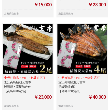
￥15,000
￥23,000
京都府京都市
滋賀県高島市
中元好適品・のし・包装対応可
中元好適品・のし・包装対応可
近江高島鮎池元 吉本
近江高島鮎池元 吉本
鰻蒲焼・素焼詰合せ
活鰻蒲焼4尾
［高島屋選定品］
［高島屋選定品］
￥23,000
￥40,000
滋賀県高島市
滋賀県高島市