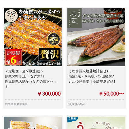
＜定期便・全6回(連続)＞
うなぎ炭火焼蒲焼詰合せＣ
創業50年以上 うなぎ太郎
蒲焼4尾・きも吸・粉山椒付き
鹿児島県大隅産うなぎの贅沢セッ
近江今津西友［高島屋選定品］
ト
￥300,000
￥50,000〜
鹿児島県東串良町
滋賀県高島市