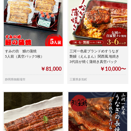
すみの坊 鰻の蒲焼
三河一色産ブランドめすうなぎ
5人前（真空パック5枚）
艶鰻（えんまん）関西風 地焼き
3代目が焼く蒲焼き真空パック
￥81,000
￥10,000〜
静岡県御殿場市
三重県多気町