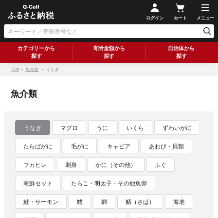
ログイン
カート
メニュー
カテゴリーから
寄附金額から
自治体から
探す
探す
探す
TOP
＞
魚介類
＞ うなぎ
魚介類
うなぎ
マグロ
うに
いくら
ずわいがに
たらばがに
毛がに
キャビア
あわび・貝類
フカヒレ
刺身
かに（その他）
ふぐ
海鮮セット
たらこ・明太子・その他魚卵
鮭・サーモン
鱧
鯛
鯖（さば）
海老