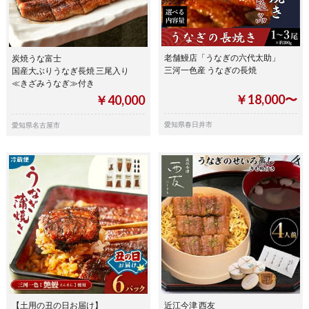
老舗鰻店「うなぎの六代太助」
炭焼うな富士
三河一色産 うなぎの長焼
国産大ぶりうなぎ長焼 三尾入り
≪きざみうなぎ≫付き
￥18,000〜
￥40,000
愛知県春日井市
愛知県名古屋市
【土用の丑の日お届け】
近江今津 西友