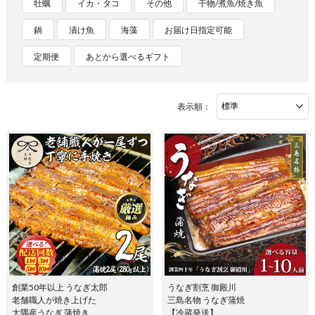
牡蠣
イカ・タコ
その他
干物/煮魚/焼き魚
鍋
漬け魚
海藻
お届け日指定可能
定期便
あとから選べるギフト
表示順：
創業50年以上 うなぎ太郎
うなぎ割烹 御殿川
老舗職人が焼き上げた
三島名物 うなぎ蒲焼
大隅産うなぎ 蒲焼き
【冷蔵発送】