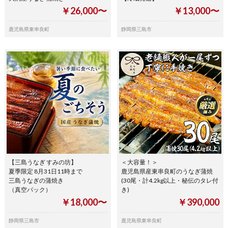
￥26,000〜
￥13,000〜
鹿児島県東串良町
静岡県三島市
【三島うなぎ すみの坊】
＜大容量！＞
夏季限定 8月31日11時まで
鹿児島県産東串良町のうなぎ蒲焼
三島うなぎの蒲焼き
(30尾・計4.2kg以上・秘伝のタレ付
（真空パック）
き)
￥18,000〜
￥390,000
静岡県三島市
鹿児島県東串良町