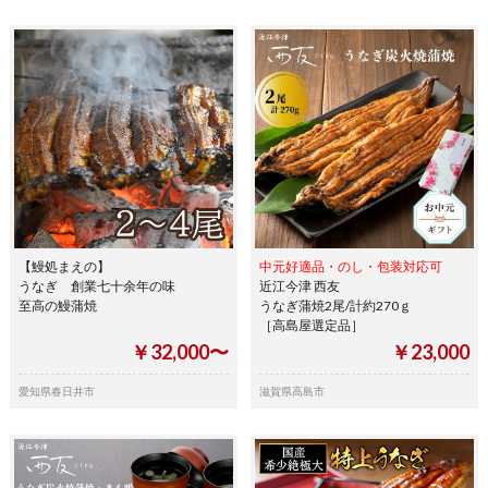
【鰻処まえの】
中元好適品・のし・包装対応可
うなぎ 創業七十余年の味
近江今津 西友
至高の鰻蒲焼
うなぎ蒲焼2尾/計約270ｇ
［高島屋選定品］
￥32,000〜
￥23,000
愛知県春日井市
滋賀県高島市