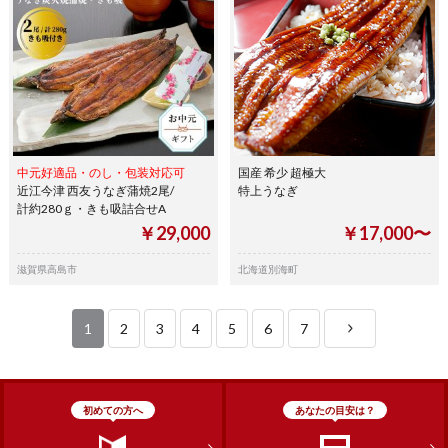
中元好適品・のし・包装対応可
国産 希少 超極大
近江今津 西友うなぎ蒲焼2尾/
特上うなぎ
計約280ｇ・きも吸詰合せA
￥29,000
￥17,000〜
滋賀県高島市
北海道別海町
1
2
3
4
5
6
7
初めての方へ
あなたの目安は？