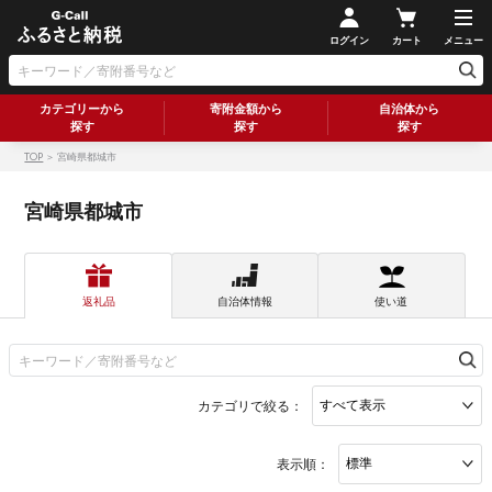
ログイン
カート
メニュー
カテゴリーから
寄附金額から
自治体から
探す
探す
探す
TOP
＞ 宮崎県都城市
宮崎県都城市
返礼品
自治体情報
使い道
カテゴリで絞る：
表示順：