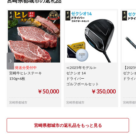
宮崎県都城市の返礼品
8月発送分受付中
≪2025年モデル≫
【202
宮崎牛ヒレステーキ
ゼクシオ 14
ゼクシオ
150g×6枚
ドライバー
ドライ
ゴルフボールセット
￥50,000
￥350,000
宮崎県都城市
宮崎県都城市
宮崎県都
宮崎県都城市の返礼品をもっと見る