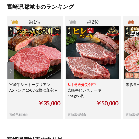
宮崎県都城市のランキング
第1位
第2位
宮崎牛シャトーブリアン
8月発送分受付中
黒豚食べ
A5ランク 150g×2枚≪真空≫
宮崎牛ヒレステーキ
150g×6枚
￥35,000
￥50,000
宮崎県都城市
宮崎県都城市
宮崎県都