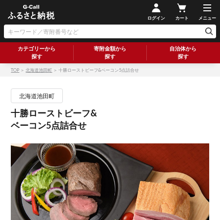
ログイン
カート
メニュー
カテゴリーから
寄附金額から
自治体から
探す
探す
探す
TOP
＞
北海道池田町
＞ 十勝ローストビーフ&ベーコン5点詰合せ
北海道池田町
十勝ローストビーフ&
ベーコン5点詰合せ