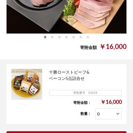
0
1
2
3
4
5
6
￥16,000
寄附金額
十勝ローストビーフ&
ベーコン5点詰合せ
寄附番号 51659
￥16,000
寄附金額：
数量：