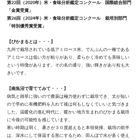
第22回（2020年）米・食味分析鑑定コンクール 国際総合部門
「金賞受賞」
第26回（2024年）米・食味分析鑑定コンクール 栽培別部門
「特別優秀賞受賞」
【ぴかまるとは・・・】
九州で栽培されている低アミロース米。でんぷんの一種である
アミロースは低い方が粘りがあり、柔らかく冷めても美味しい
という特徴があります。その名の通り、強い輝きがあり粒も大
きいです。
【南魚沼で育ててみて・・・】
病気と雑草に強いので農薬は極力使わずに栽培でき、丈が短い
ので早めに有機肥料を入れて後は何もしなくていいと気づきま
した。温暖化の進む時代に、暖かい地方生まれのぴかまる栽培
に今後の可能性を感じています。
寒い時期は弱く、暑さが３０度超えると本領発揮。栽培の前半
は、深水にして保温する形にするため、田んぼで水が多く使え