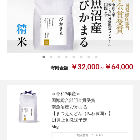
0
1
2
3
4
5
6
7
￥32,000
￥64,000
～
寄附金額
≪令和7年産≫
国際総合部門金賞受賞
南魚沼産 ぴかまる
【まつえんどん（みわ農園）】
11月上旬発送予定
5kg
寄附番号 104585