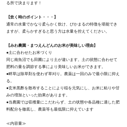
る所で決まります！
【炊く時のポイント・・・】
通常の水量でかなり柔らかく炊け、ぴかまるの特徴を堪能でき
ますが、柔らかすぎると思う方は水量を控えてください。
【みわ農園・まつえんどんのお米が美味しい理由】
●土に合わせたお米づくり
同じ南魚沼でも田圃により土が違います。土の状態に合わせて
肥料の量を調節する事により美味しいお米ができます。
●畔草は除草剤を使わず草刈り。農薬は一回のみで最小限に抑え
る。
●玄米黒酢を散布することにより稲を元気にし、お米に粘りや甘
みの増加といった効果があります。
●当農園では収穫量にこだわらず、土の状態や各品種に適した肥
料配分を徹底し、農薬等も最低限に抑えています
≪内容量≫