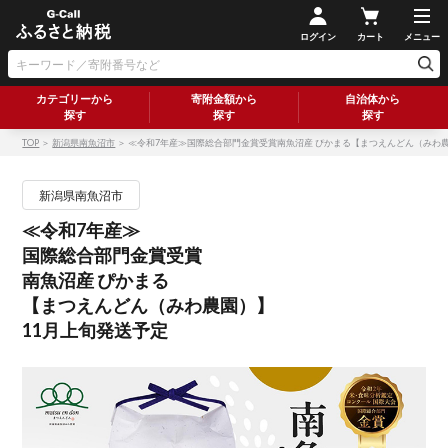
ログイン
カート
メニュー
カテゴリーから
寄附金額から
自治体から
探す
探す
探す
TOP
＞
新潟県南魚沼市
＞ ≪令和7年産≫国際総合部門金賞受賞南魚沼産 ぴかまる【まつえんどん（みわ
新潟県南魚沼市
≪令和7年産≫
国際総合部門金賞受賞
南魚沼産 ぴかまる
【まつえんどん（みわ農園）】
11月上旬発送予定