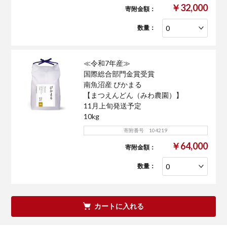
￥32,000
寄附金額：
数量：
≪令和7年産≫
国際総合部門金賞受賞
南魚沼産 ぴかまる
【まつえんどん（みわ農園）】
11月上旬発送予定
10kg
寄附番号 104219
￥64,000
寄附金額：
数量：
カートに入れる